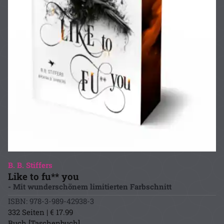
B. B. Stiffers
Like to fu** you
- Mit wunderschönem limitierten Farbschnitt
ISBN: 978-3-989-42938-3
332 Seiten | € 17.99
Buch [Taschenbuch]