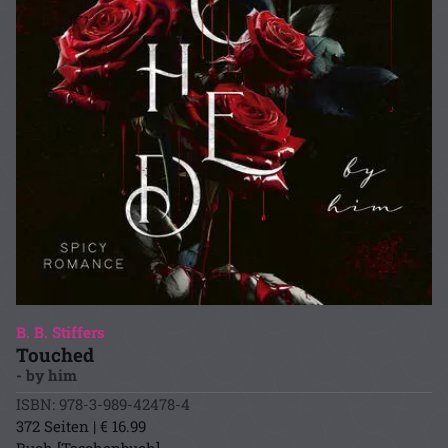
B. B. Stiffers
Touched
- by him
ISBN: 978-3-989-42478-4
372 Seiten | € 16.99