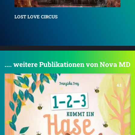
Lovers & Sinners
Roy
.... weitere Publikationen von Nova MD
4.1