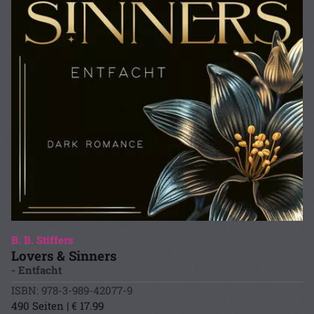
B. B. Stiffers
Lovers & Sinners
- Entfacht
ISBN: 978-3-989-42077-9
490 Seiten | € 17.99