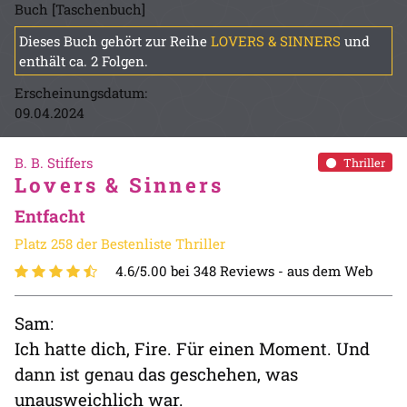
Buch [Taschenbuch]
Dieses Buch gehört zur Reihe
LOVERS & SINNERS
und
enthält ca. 2 Folgen.
Erscheinungsdatum:
09.04.2024
B. B. Stiffers
Thriller
Lovers & Sinners
Entfacht
Platz 258 der Bestenliste Thriller
4.6/5.00 bei 348 Reviews -
aus dem Web
Sam:
Ich hatte dich, Fire. Für einen Moment. Und
dann ist genau das geschehen, was
unausweichlich war.