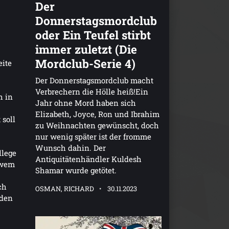
Der
Donnerstagsmordclub
oder Ein Teufel stirbt
immer zuletzt (Die
Mordclub-Serie 4)
ite
Der Donnerstagsmordclub macht
Verbrechern die Hölle heiß!Ein
h in
Jahr ohne Mord haben sich
Elizabeth, Joyce, Ron und Ibrahim
 soll
zu Weihnachten gewünscht, doch
nur wenig später ist der fromme
Wunsch dahin. Der
llege
Antiquitätenhändler Kuldesh
 wem
Shamar wurde getötet.
ch
OSMAN, RICHARD
30.11.2023
 den