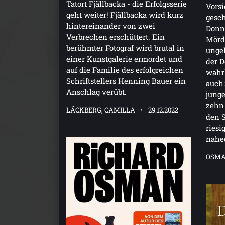
Tatort Fjällbacka - die Erfolgsserie
Vorsi
geht weiter! Fjällbacka wird kurz
gesch
hintereinander von zwei
Donne
Verbrechen erschüttert. Ein
Mörd
berühmter Fotograf wird brutal in
ungel
einer Kunstgalerie ermordet und
der 
auf die Familie des erfolgreichen
wahrl
Schriftstellers Henning Bauer ein
auch:
Anschlag verübt.
junge
zehn 
LÄCKBERG, CAMILLA
29.12.2022
den S
riesi
nahe
OSMA