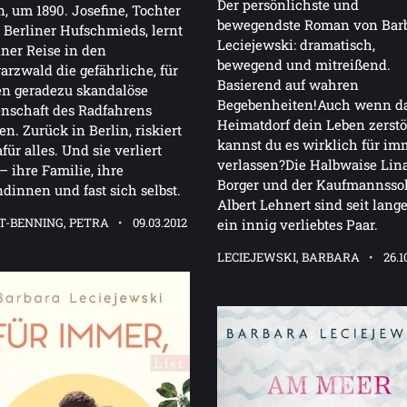
Der persönlichste und
n, um 1890. Josefine, Tochter
bewegendste Roman von Bar
 Berliner Hufschmieds, lernt
Leciejewski: dramatisch,
iner Reise in den
bewegend und mitreißend.
rzwald die gefährliche, für
Basierend auf wahren
en geradezu skandalöse
Begebenheiten!Auch wenn d
nschaft des Radfahrens
Heimatdorf dein Leben zerstö
n. Zurück in Berlin, riskiert
kannst du es wirklich für im
afür alles. Und sie verliert
verlassen?Die Halbwaise Lin
 – ihre Familie, ihre
Borger und der Kaufmannss
dinnen und fast sich selbst.
Albert Lehnert sind seit lange
T-BENNING, PETRA
09.03.2012
ein innig verliebtes Paar.
LECIEJEWSKI, BARBARA
26.1