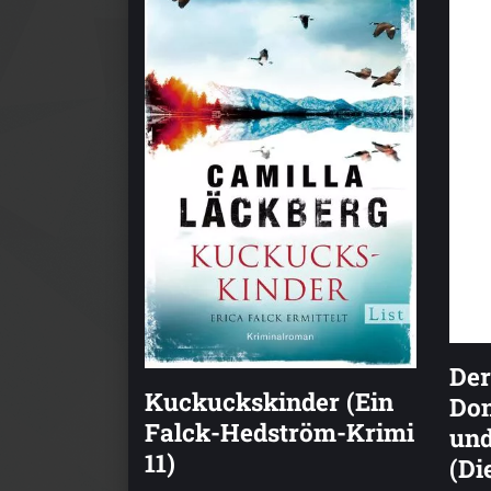
Der
Kuckuckskinder (Ein
Don
Falck-Hedström-Krimi
und
11)
(Di