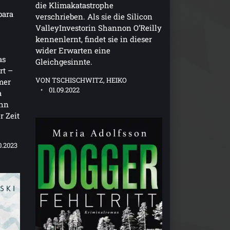
die Klimakatastrophe
bara
verschrieben. Als sie die Silicon
ValleyInvestorin Shannon O’Reilly
kennenlernt, findet sie in dieser
wider Erwarten eine
as
Gleichgesinnte.
rt –
VON TSCHISCHWITZ, HEIKO
mer
01.09.2022
a
ohn
r Zeit
0.2023