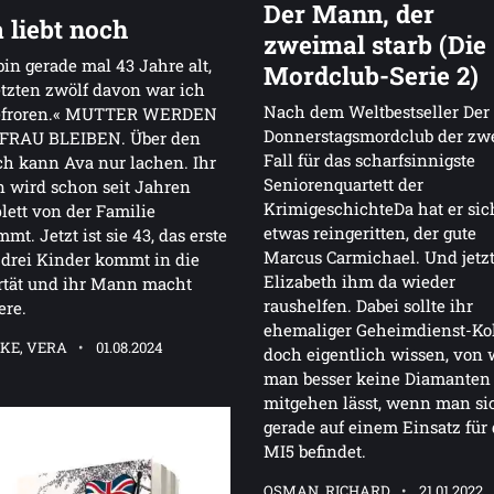
Der Mann, der
 liebt noch
zweimal starb (Die
bin gerade mal 43 Jahre alt,
Mordclub-Serie 2)
etzten zwölf davon war ich
Nach dem Weltbestseller Der
efroren.« MUTTER WERDEN
Donnerstagsmordclub der zwe
FRAU BLEIBEN. Über den
Fall für das scharfsinnigste
h kann Ava nur lachen. Ihr
Seniorenquartett der
 wird schon seit Jahren
KrimigeschichteDa hat er sic
ett von der Familie
etwas reingeritten, der gute
mmt. Jetzt ist sie 43, das erste
Marcus Carmichael. Und jetzt
 drei Kinder kommt in die
Elizabeth ihm da wieder
rtät und ihr Mann macht
raushelfen. Dabei sollte ihr
ere.
ehemaliger Geheimdienst-Ko
KE, VERA
01.08.2024
doch eigentlich wissen, von
man besser keine Diamanten
mitgehen lässt, wenn man si
gerade auf einem Einsatz für
MI5 befindet.
OSMAN, RICHARD
21.01.2022