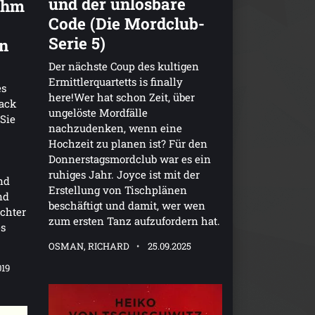
und der unlösbare
 ihm
Code (Die Mordclub-
Serie 5)
n
Der nächste Coup des kultigen
Ermittlerquartetts is finally
es
here!Wer hat schon Zeit, über
ack
ungelöste Mordfälle
 Sie
nachzudenken, wenn eine
Hochzeit zu planen ist? Für den
Donnerstagsmordclub war es ein
ruhiges Jahr. Joyce ist mit der
nd
Erstellung von Tischplänen
nd
beschäftigt und damit, wer wen
chter
zum ersten Tanz aufzufordern hat.
es
OSMAN, RICHARD
25.09.2025
019