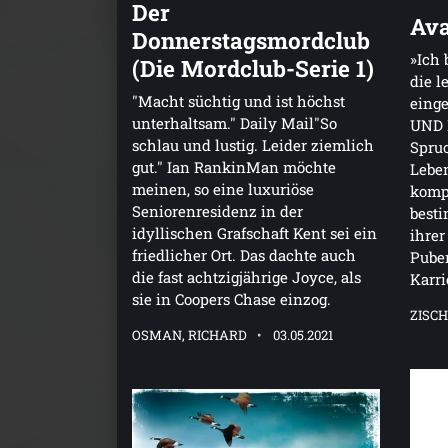
Der
Ava
Donnerstagsmordclub
»Ich 
(Die Mordclub-Serie 1)
die l
"Macht süchtig und ist höchst
eing
unterhaltsam." Daily Mail"So
UND 
schlau und lustig. Leider ziemlich
Spruc
gut." Ian RankinMan möchte
Leben
meinen, so eine luxuriöse
kompl
Seniorenresidenz in der
besti
idyllischen Grafschaft Kent sei ein
ihrer
friedlicher Ort. Das dachte auch
Pube
die fast achtzigjährige Joyce, als
Karri
sie in Coopers Chase einzog.
ZISCH
OSMAN, RICHARD
03.05.2021