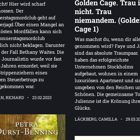
Golden Cage. Trau
cht! Hier wird scharf
nicht. Trau
ossen. Der
rstagsmordclub geht auf
niemandem. (Golde
erjagd.Über einen Mangel an
Cage 1)
östen Mordfällen kann sich
Donnerstagsmordclub
Was machst du, wenn dir all
ich nicht beklagen. Darunter
genommen wird? Faye und J
 der Fall Bethany Waites. Die
sind das absolute Traumpaar.
 Journalistin wurde vor fast
haben das erfolgreichste
Jahren ermordet, weil sie
Unternehmen Stockholms
trippenziehern eines
aufgebaut, wohnen in einem
gen Steuerbetrugs zu
luxuriösen Apartment und si
gekommen war.
umgeben von den Reichen u
Schönen. Die gemeinsame To
N, RICHARD
23.02.2023
Julienne ist die Krönung ihr
Glücks.
LÄCKBERG, CAMILLA
29.03.2