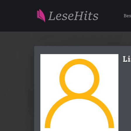
Bes
Li