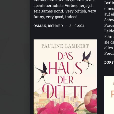
Berli
abenteuerlichste Verbrecherjagd
eines
seit James Bond. Very british, very
auf e
funny, very good, indeed.
Schwa
Frau
OSMAN, RICHARD
31.10.2024
Leide
kenne
sie d
alles
Freun
DURS