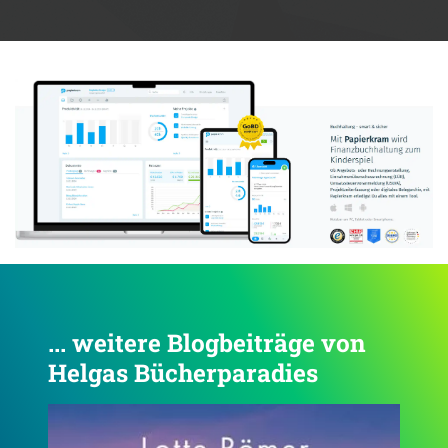
Anzeige:
... weitere Blogbeiträge von
Helgas Bücherparadies