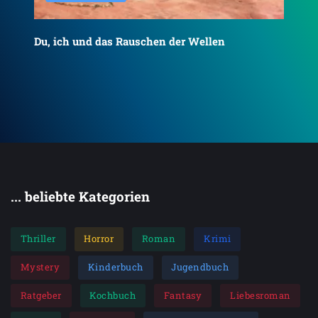
Du, ich und das Rauschen der Wellen
To
... beliebte Kategorien
Thriller
Horror
Roman
Krimi
Mystery
Kinderbuch
Jugendbuch
Ratgeber
Kochbuch
Fantasy
Liebesroman