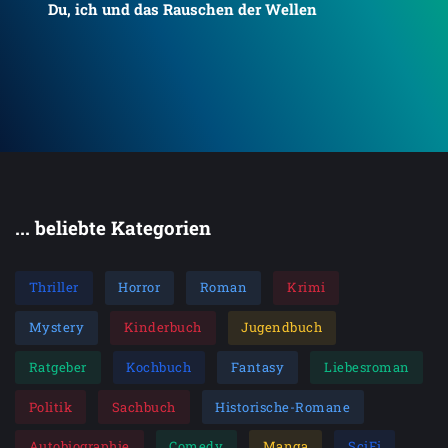
Du, ich und das Rauschen der Wellen
To
... beliebte Kategorien
Thriller
Horror
Roman
Krimi
Mystery
Kinderbuch
Jugendbuch
Ratgeber
Kochbuch
Fantasy
Liebesroman
Politik
Sachbuch
Historische-Romane
Autobiographie
Comedy
Manga
SciFi