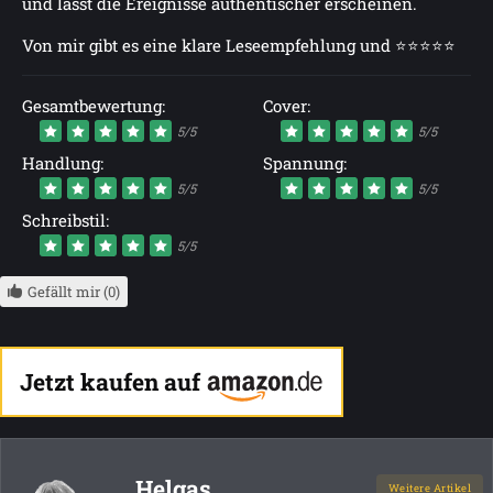
und lässt die Ereignisse authentischer erscheinen.
Von mir gibt es eine klare Leseempfehlung und ⭐⭐⭐⭐⭐
Gesamtbewertung:
Cover:
5/5
5/5
Handlung:
Spannung:
5/5
5/5
Schreibstil:
5/5
Gefällt mir (0)
Jetzt kaufen auf
Helgas
Weitere Artikel