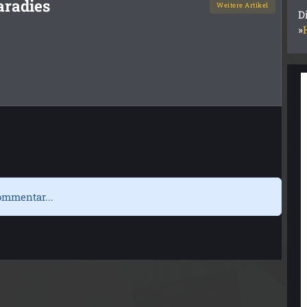
aradies
Weitere Artikel
D
»
ommentar...