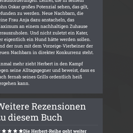
ohn Oskar großes Potenzial sehen, das gilt,
efunden zu werden. Neue Nachbarn, die
eine Frau Anja dazu anstacheln, das
aximum an einem nachhaltigen Zuhause
erauszuholen. Und nicht zuletzt ein Kater,
er eigentlich ein Hund hätte werden sollen.
nd der nun mit dem Vorzeige-Vierbeiner der
euen Nachbarn in direkter Konkurrenz steht.
inmal mehr zieht Herbert in den Kampf
egen seine Alltagsgegner und beweist, dass es
uch fernab seines Grills ordentlich heiß
ergehen kann.
Weitere Rezensionen
zu diesem Buch
Die Herbert-Reihe geht weiter