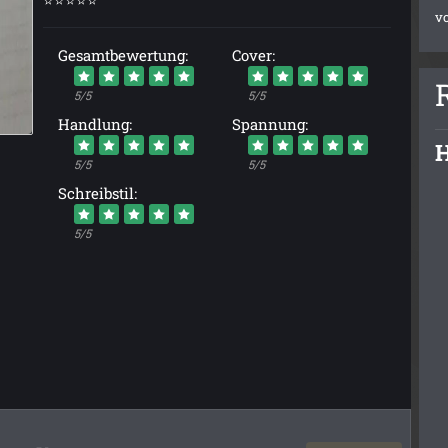
v
Gesamtbewertung:
Cover:
5/5
5/5
Handlung:
Spannung:
H
5/5
5/5
Schreibstil:
5/5