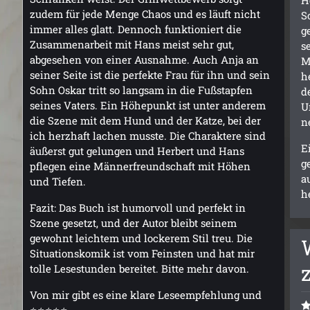
zudem für jede Menge Chaos und es läuft nicht
S
immer alles glatt. Dennoch funktioniert die
g
Zusammenarbeit mit Hans meist sehr gut,
s
abgesehen von einer Ausnahme. Auch Anja an
M
seiner Seite ist die perfekte Frau für ihn und sein
h
Sohn Oskar tritt so langsam in die Fußstapfen
d
seines Vaters. Ein Höhepunkt ist unter anderem
U
die Szene mit dem Hund und der Katze, bei der
n
ich herzhaft lachen musste. Die Charaktere sind
E
äußerst gut gelungen und Herbert und Hans
g
pflegen eine Männerfreundschaft mit Höhen
a
und Tiefen.
h
Fazit: Das Buch ist humorvoll und perfekt in
Szene gesetzt, und der Autor bleibt seinem
gewohnt leichtem und lockerem Stil treu. Die
Situationskomik ist vom Feinsten und hat mir
tolle Lesestunden bereitet. Bitte mehr davon.
Von mir gibt es eine klare Leseempfehlung und
⭐⭐⭐⭐⭐