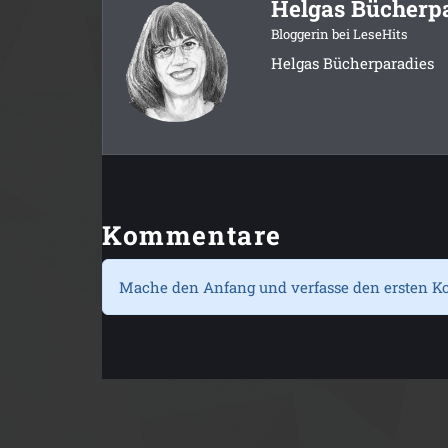
Helgas Bücherp
Bloggerin bei LeseHits
Helgas Bücherparadies
Kommentare
Mache den Anfang und verfasse den ersten K