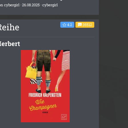
on
cybergirl
· 26.08.2025 ·
cybergirl
Reihe
4.2
35512
erbert