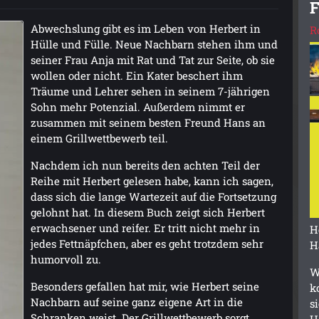
F
Abwechslung gibt es im Leben von Herbert in
R
Hülle und Fülle. Neue Nachbarn stehen ihm und
seiner Frau Anja mit Rat und Tat zur Seite, ob sie
wollen oder nicht. Ein Kater beschert ihm
Träume und Lehrer sehen in seinem 7-jährigen
Sohn mehr Potenzial. Außerdem nimmt er
zusammen mit seinem besten Freund Hans an
einem Grillwettbewerb teil.
Nachdem ich nun bereits den achten Teil der
Reihe mit Herbert gelesen habe, kann ich sagen,
dass sich die lange Wartezeit auf die Fortsetzung
gelohnt hat. In diesem Buch zeigt sich Herbert
erwachsener und reifer. Er tritt nicht mehr in
H
jedes Fettnäpfchen, aber es geht trotzdem sehr
H
humorvoll zu.
W
Besonders gefallen hat mir, wie Herbert seine
k
Nachbarn auf seine ganz eigene Art in die
s
Schranken weist. Der Grillwettbewerb sorgt
H