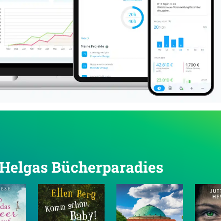
n Helgas Bücherparadies