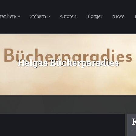
tenliste
Stöbern
Autoren
Blogger
News
Helgas Bücherparadies