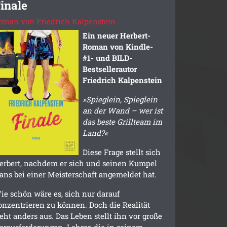
inale
oman von Friedrich Kalpenstein
Ein neuer Herbert-
Roman von Kindle-
#1- und BILD-
Bestsellerautor
Friedrich Kalpenstein
»Spieglein, Spieglein
an der Wand – wer ist
das beste Grillteam im
Land?«
Diese Frage stellt sich
erbert, nachdem er sich und seinen Kumpel
ans bei einer Meisterschaft angemeldet hat.
ie schön wäre es, sich nur darauf
onzentrieren zu können. Doch die Realität
ieht anders aus. Das Leben stellt ihn vor große
erausforderungen. Lehrer, die in seinem