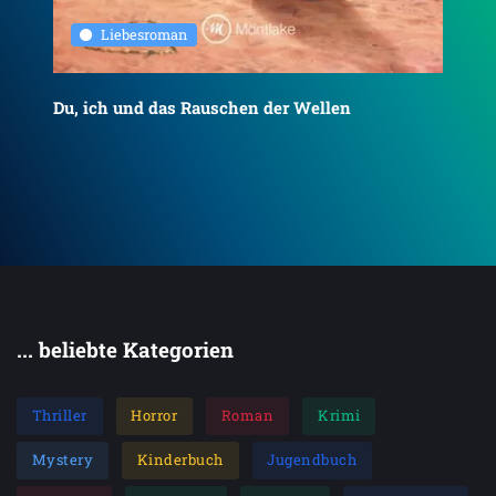
Liebesroman
Du, ich und das Rauschen der Wellen
To
... beliebte Kategorien
Thriller
Horror
Roman
Krimi
Mystery
Kinderbuch
Jugendbuch