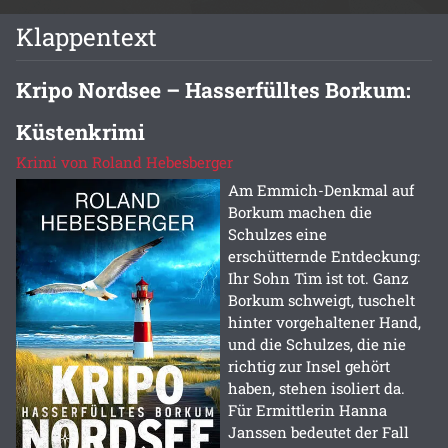
Klappentext
Kripo Nordsee – Hasserfülltes Borkum:
Küstenkrimi
Krimi von Roland Hebesberger
Am Emmich-Denkmal auf
Borkum machen die
Schulzes eine
erschütternde Entdeckung:
Ihr Sohn Tim ist tot. Ganz
Borkum schweigt, tuschelt
hinter vorgehaltener Hand,
und die Schulzes, die nie
richtig zur Insel gehört
haben, stehen isoliert da.
Für Ermittlerin Hanna
Janssen bedeutet der Fall