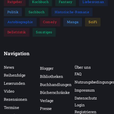
Ratgeber
Kochbuch
Fantasy
Liebesroman
Politik
Sachbuch
Historische-Romane
Autobiographie
Comedy
Manga
SciFi
Belletristik
Sonstiges
Navigation
News
Über uns
Blogger
FAQ
Reihenfolge
Bibliotheken
Nutzungsbedingunge
Leserunden
Buchhandlungen
Impressum
Video
Bücherschränke
Datenschutz
Rezensionen
Verlage
Login
Termine
Presse
Registrieren