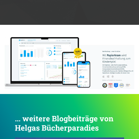
Anzeige:
... weitere Blogbeiträge von
Helgas Bücherparadies