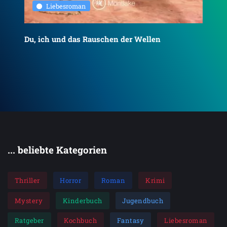
Liebesroman
Du, ich und das Rauschen der Wellen
To
... beliebte Kategorien
Thriller
Horror
Roman
Krimi
Mystery
Kinderbuch
Jugendbuch
Ratgeber
Kochbuch
Fantasy
Liebesroman