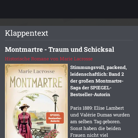
Klappentext
Montmartre - Traum und Schicksal
Historische Romane von Marie Lacrosse
Stimmungsvoll, packend,
leidenschaftlich: Band 2
der großen Montmartre-
Saga der SPIEGEL-
Bestseller-Autorin
Paris 1889: Elise Lambert
und Valérie Dumas wurden
am selben Tag geboren.
Sonst haben die beiden
Frauen nicht viel