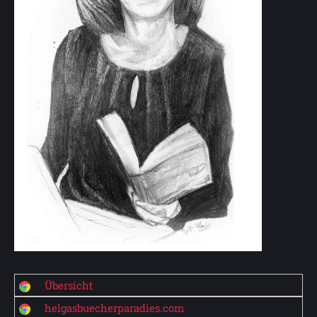
Übersicht
helgasbuecherparadies.com