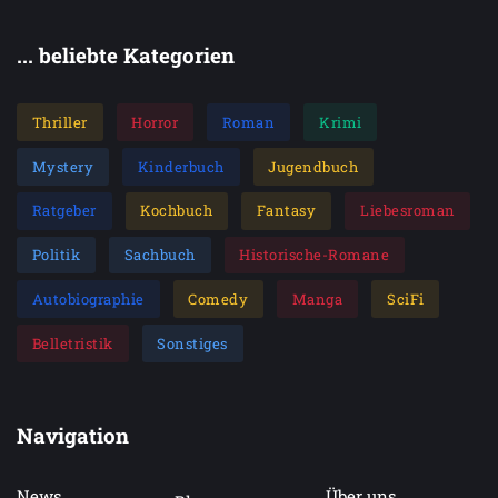
... beliebte Kategorien
Thriller
Horror
Roman
Krimi
Mystery
Kinderbuch
Jugendbuch
Ratgeber
Kochbuch
Fantasy
Liebesroman
Politik
Sachbuch
Historische-Romane
Autobiographie
Comedy
Manga
SciFi
Belletristik
Sonstiges
Navigation
News
Über uns