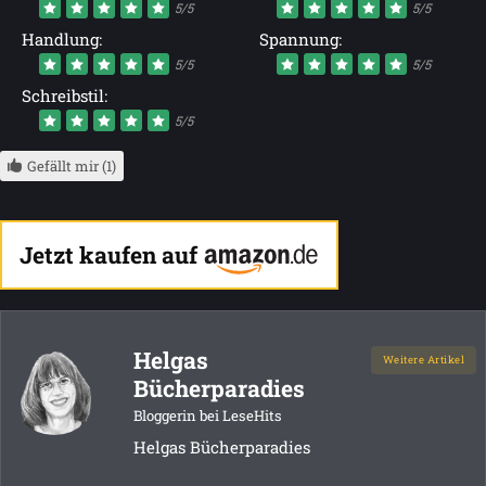
5/5
5/5
Handlung:
Spannung:
5/5
5/5
Schreibstil:
5/5
Gefällt mir (1)
Jetzt kaufen auf
Helgas
Weitere Artikel
Bücherparadies
Bloggerin bei LeseHits
Helgas Bücherparadies