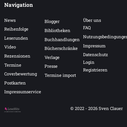
Navigation
News
Über uns
Blogger
FAQ
Reihenfolge
Bibliotheken
Nutzungsbedingunge
Leserunden
Buchhandlungen
Impressum
Video
Bücherschränke
Datenschutz
Rezensionen
Verlage
Login
Termine
Presse
Registrieren
Coverbewertung
Termine import
Postkarten
Impressumservice
© 2022 - 2026
Sven Clauer
Auf LeseHits.de findest Du die besten Bücher.