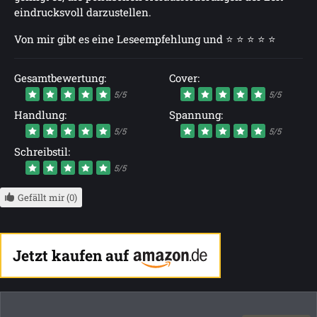
eindrucksvoll darzustellen.
Von mir gibt es eine Leseempfehlung und ⭐ ⭐ ⭐ ⭐ ⭐
Gesamtbewertung:
Cover:
5/5
5/5
Handlung:
Spannung:
5/5
5/5
Schreibstil:
5/5
Gefällt mir (0)
Jetzt kaufen auf