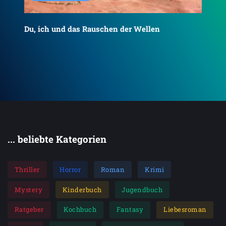
Du, ich und das Rauschen der Wellen
To
... beliebte Kategorien
Thriller
Horror
Roman
Krimi
Mystery
Kinderbuch
Jugendbuch
Ratgeber
Kochbuch
Fantasy
Liebesroman