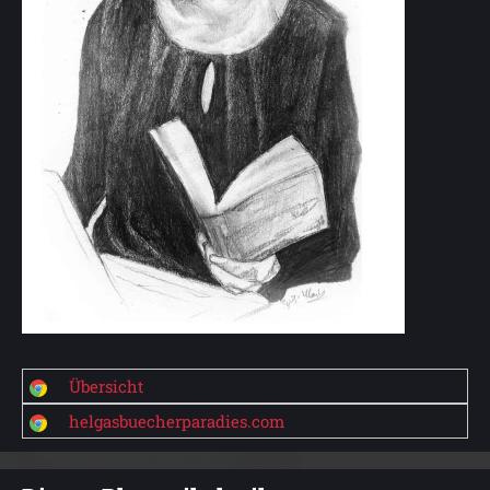
Übersicht
helgasbuecherparadies.com