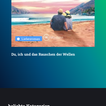
Liebesroman
Du, ich und das Rauschen der Wellen
To
... beliebte Kategorien