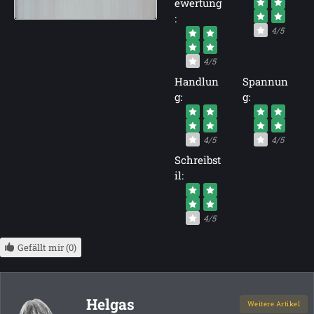
ewertung
:
4/5
4/5
Handlun
Spannun
g:
g:
4/5
4/5
Schreibst
il:
4/5
Gefällt mir (0)
Helgas
Weitere Artikel