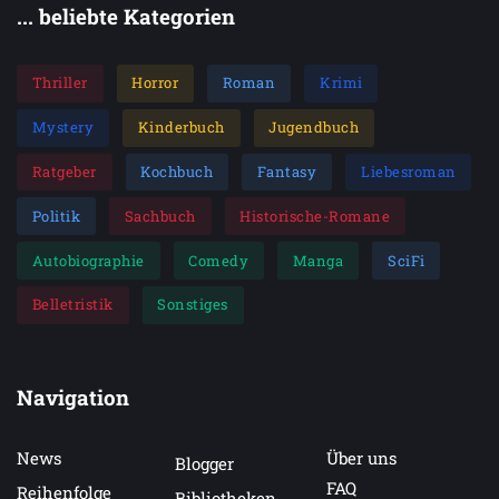
... beliebte Kategorien
Thriller
Horror
Roman
Krimi
Mystery
Kinderbuch
Jugendbuch
Ratgeber
Kochbuch
Fantasy
Liebesroman
Politik
Sachbuch
Historische-Romane
Autobiographie
Comedy
Manga
SciFi
Belletristik
Sonstiges
Navigation
News
Über uns
Blogger
FAQ
Reihenfolge
Bibliotheken