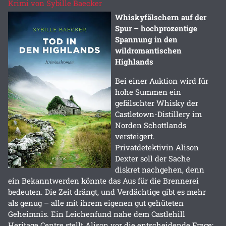
Krimi von Sybille Baecker
Whiskyfälschern auf der
Spur – hochprozentige
Spannung in den
wildromantischen
Highlands
Bei einer Auktion wird für
hohe Summen ein
gefälschter Whisky der
Castletown-Distillery im
Norden Schottlands
versteigert.
Privatdetektivin Alison
Dexter soll der Sache
diskret nachgehen, denn
ein Bekanntwerden könnte das Aus für die Brennerei
bedeuten. Die Zeit drängt, und Verdächtige gibt es mehr
als genug – alle mit ihrem eigenen gut gehüteten
Geheimnis. Ein Leichenfund nahe dem Castlehill
Heritage Centre stellt Alison vor die entscheidende Frage: