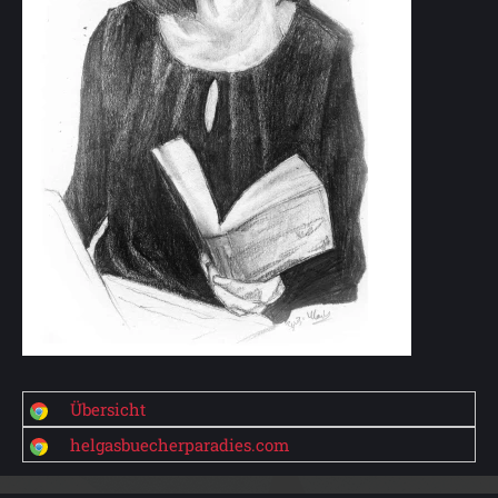
Übersicht
helgasbuecherparadies.com