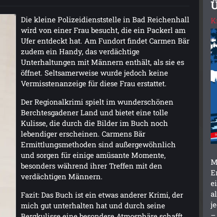
Ü
Die kleine Polizeidienststelle in Bad Reichenhall
K
wird von einer Frau besucht, die ein Packerl am
Ufer entdeckt hat. Am Fundort findet Carmen Bär
zudem ein Handy, das verdächtige
Unterhaltungen mit Männern enthält, als sie es
öffnet. Seltsamerweise wurde jedoch keine
Vermisstenanzeige für diese Frau erstattet.
Der Regionalkrimi spielt im wunderschönen
Berchtesgadener Land und bietet eine tolle
Kulisse, die durch die Bilder im Buch noch
lebendiger erscheinen. Carmens Bär
Ermittlungsmethoden sind außergewöhnlich
und sorgen für einige amüsante Momente,
M
besonders während ihrer Treffen mit den
E
verdächtigen Männern.
e
a
Fazit: Das Buch ist ein etwas anderer Krimi, der
j
mich gut unterhalten hat und durch seine
–
Bergkulisse eine besondere Atmosphäre schafft.