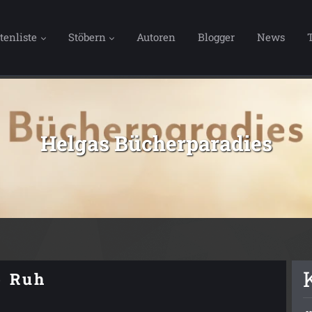
tenliste
Stöbern
Autoren
Blogger
News
Helgas Bücherparadies
e Ruh