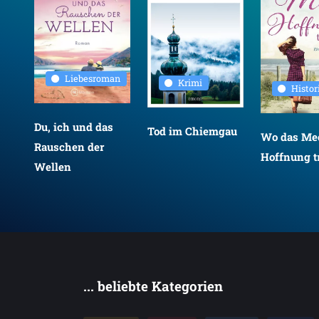
Liebesroman
Krimi
Histo
Du, ich und das
Tod im Chiemgau
Wo das Mee
Rauschen der
Hoffnung tr
Wellen
... beliebte Kategorien