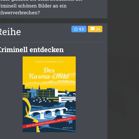
riminell schönen Bilder an ein
chwerverbrechen?
Reihe
4.6
24
riminell entdecken