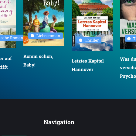
Liebesroman
rische Romane
T
Thriller
Komm schon,
r auf
Was d
Letztes Kapitel
Baby!
ifft
versch
Hannover
Psychot
Navigation