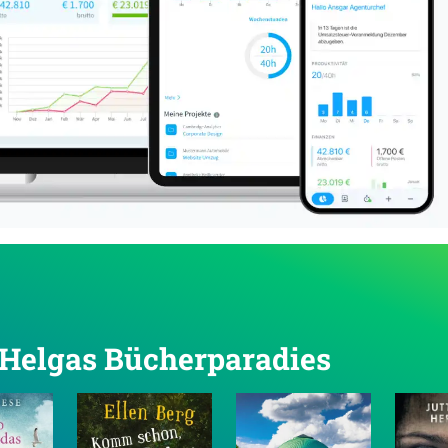
n Helgas Bücherparadies