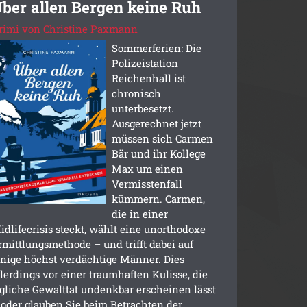
ber allen Bergen keine Ruh
rimi von Christine Paxmann
Sommerferien: Die
Polizeistation
Reichenhall ist
chronisch
unterbesetzt.
Ausgerechnet jetzt
müssen sich Carmen
Bär und ihr Kollege
Max um einen
Vermisstenfall
kümmern. Carmen,
die in einer
idlifecrisis steckt, wählt eine unorthodoxe
rmittlungsmethode – und trifft dabei auf
inige höchst verdächtige Männer. Dies
llerdings vor einer traumhaften Kulisse, die
egliche Gewalttat undenkbar erscheinen lässt
 oder glauben Sie beim Betrachten der