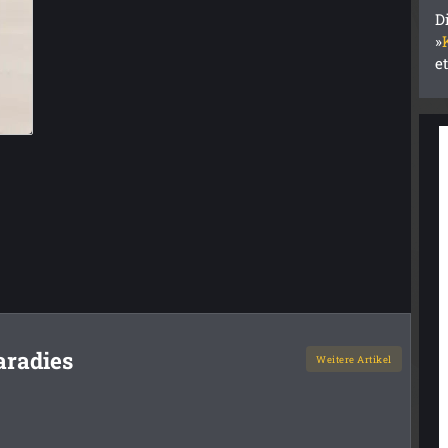
D
»
e
aradies
Weitere Artikel