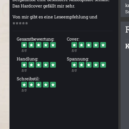
k
Das Hardcover gefällt mir sehr.
S
Von mir gibt es eine Leseempfehlung und
⭐⭐⭐⭐⭐
Gesamtbewertung:
Cover:
K
5/5
5/5
Handlung:
Spannung:
5/5
5/5
Schreibstil:
5/5