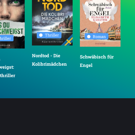
Thriller
Roman
hriller
Nordtod - Die
Schwäbisch für
Der
u
Kolibrimädchen
Engel
Hu
weigst:
Gar
hriller