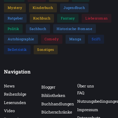
Mystery
Kinderbuch
Jugendbuch
Ratgeber
Kochbuch
Fantasy
Liebesroman
Politik
Sachbuch
Historische-Romane
Autobiographie
Comedy
Manga
SciFi
Belletristik
Sonstiges
Navigation
News
Über uns
Blogger
FAQ
Reihenfolge
Bibliotheken
Nutzungsbedingunge
Leserunden
Buchhandlungen
Impressum
Video
Bücherschränke
Datenschutz