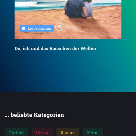
Liebesroman
Du, ich und das Rauschen der Wellen
To
... beliebte Kategorien
Thriller
Horror
Roman
Krimi