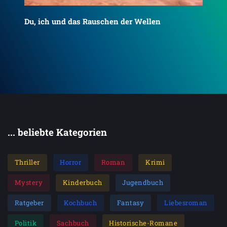
Du, ich und das Rauschen der Wellen
To
... beliebte Kategorien
Thriller
Horror
Roman
Krimi
Mystery
Kinderbuch
Jugendbuch
Ratgeber
Kochbuch
Fantasy
Liebesroman
Politik
Sachbuch
Historische-Romane