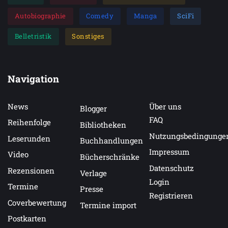
Autobiographie
Comedy
Manga
SciFi
Belletristik
Sonstiges
Navigation
News
Über uns
Blogger
FAQ
Reihenfolge
Bibliotheken
Nutzungsbedingunge
Leserunden
Buchhandlungen
Impressum
Video
Bücherschränke
Datenschutz
Rezensionen
Verlage
Login
Termine
Presse
Registrieren
Coverbewertung
Termine import
Postkarten