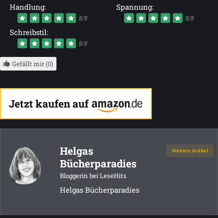
Handlung:
Spannung:
5/5
5/5
Schreibstil:
5/5
Gefällt mir (0)
Jetzt kaufen auf
Helgas
Weitere Artikel
Bücherparadies
Bloggerin bei LeseHits
Helgas Bücherparadies