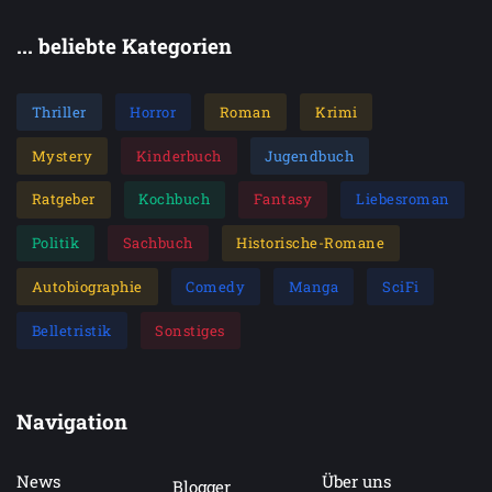
... beliebte Kategorien
Thriller
Horror
Roman
Krimi
Mystery
Kinderbuch
Jugendbuch
Ratgeber
Kochbuch
Fantasy
Liebesroman
Politik
Sachbuch
Historische-Romane
Autobiographie
Comedy
Manga
SciFi
Belletristik
Sonstiges
Navigation
News
Über uns
Blogger