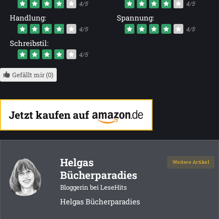
4/5
4/5
Handlung:
Spannung:
4/5
4/5
Schreibstil:
4/5
Gefällt mir (0)
Jetzt kaufen auf
Helgas
Weitere Artikel
Bücherparadies
Bloggerin bei LeseHits
Helgas Bücherparadies