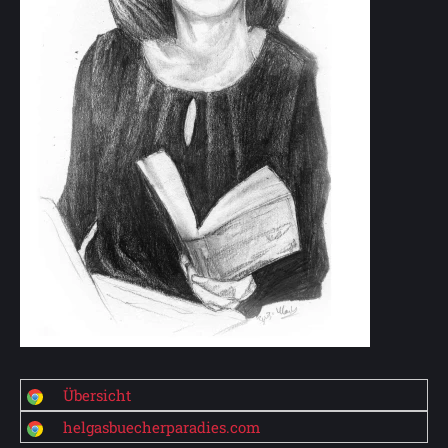
Übersicht
helgasbuecherparadies.com