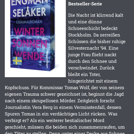
Bestseller-Serie
Die Nacht ist klirrend kalt
und eine dünne
Schneeschicht bedeckt
Stockholm. Da zerreißen
Schüssen die bisher ruhige
Silvesternacht ‘94. Eine
junge Frau flieht nackt
durch den Schnee und
verschwindet. Zurück
bleibt ein Toter,
hingerichtet mit einem
Kopfschuss. Für Kommissar Tomas Wolf, der von seinem
eigenen Trauma schwer gezeichnet ist, beginnt die Jagd
nach einem skrupellosen Mörder. Zeitgleich forscht
Journalistin Vera Berg in einem Vermisstenfall, dessen
Spuren Tomas in ein verdächtiges Licht rücken. Was
verbirgt er? Als ein weiterer bestialischer Mord
geschieht, müssen die beiden sich zusammenraufen, um
den Täter zu stellen. Denn unter einer Decke aus Schnee