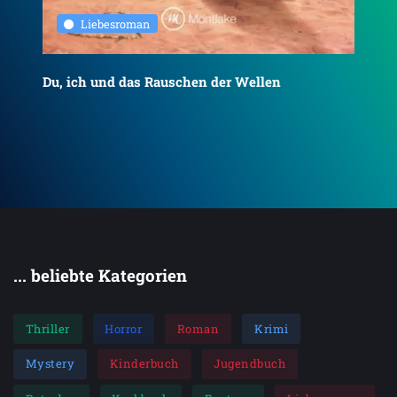
Liebesroman
Du, ich und das Rauschen der Wellen
To
... beliebte Kategorien
Thriller
Horror
Roman
Krimi
Mystery
Kinderbuch
Jugendbuch