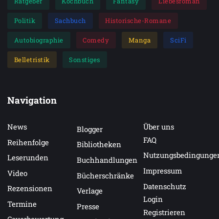
Ratgeber
Kochbuch
Fantasy
Liebesroman
Politik
Sachbuch
Historische-Romane
Autobiographie
Comedy
Manga
SciFi
Belletristik
Sonstiges
Navigation
News
Über uns
Blogger
FAQ
Reihenfolge
Bibliotheken
Nutzungsbedingunge
Leserunden
Buchhandlungen
Impressum
Video
Bücherschränke
Datenschutz
Rezensionen
Verlage
Login
Termine
Presse
Registrieren