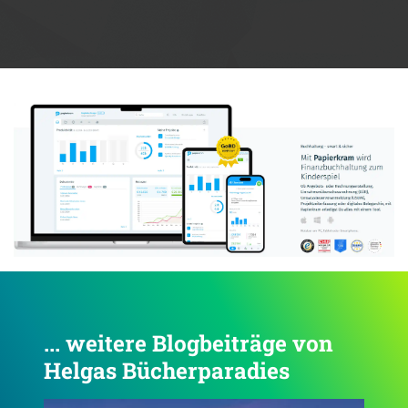
Anzeige:
... weitere Blogbeiträge von
Helgas Bücherparadies