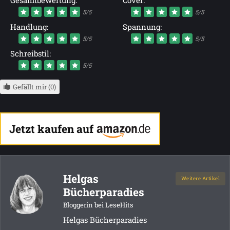
Gesamtbewertung:
Cover:
5/5
5/5
Handlung:
Spannung:
5/5
5/5
Schreibstil:
5/5
Gefällt mir (0)
Jetzt kaufen auf
Helgas
Weitere Artikel
Bücherparadies
Bloggerin bei LeseHits
Helgas Bücherparadies