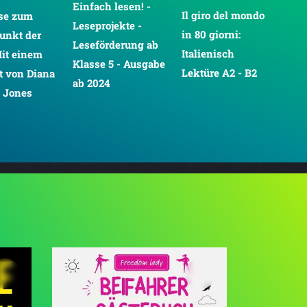
Einfach lesen! -
Ill
Il giro del mondo
ise zum
Leseprojekte -
Ver
in 80 giorni:
unkt der
Leseförderung ab
20.
Italienisch
Mit einem
Klasse 5 - Ausgabe
un
Lektüre A2 - B2
t von Diana
ab 2024
 Jones