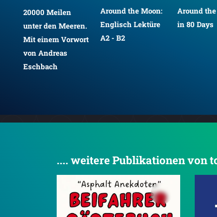
Around the Moon:
Around the
20000 Meilen
.
Englisch Lektüre
in 80 Days
unter den Meeren.
d
A2 - B2
Mit einem Vorwort
dem
von Andreas
Eschbach
.... weitere Publikationen von 