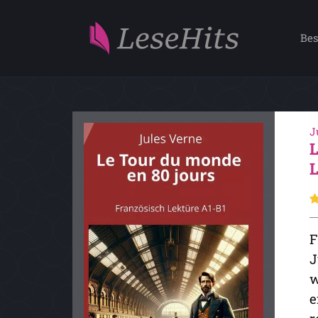
Bes
J
F
J
w
e