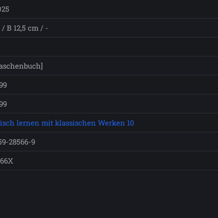
025
/ B 12,5 cm / -
aschenbuch]
99
99
isch lernen mit klassischen Werken 10
59-28566-9
566X