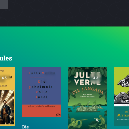
ules
4.5
4.3
Die