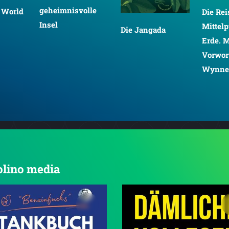
geheimnisvolle
 World
Die Re
Insel
Mittelp
Die Jangada
Erde. 
Vorwor
Wynne
tolino media