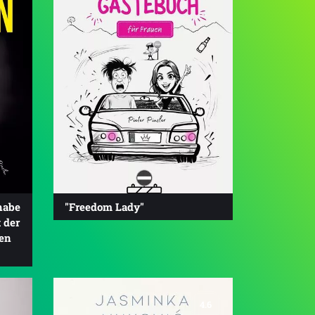
habe
"Freedom Lady"
 der
en
4.6