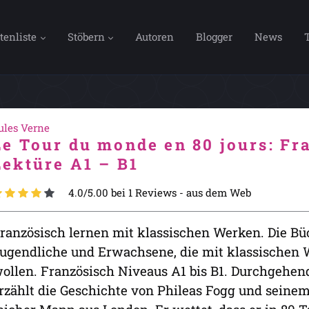
tenliste
Stöbern
Autoren
Blogger
News
ules Verne
Le Tour du monde en 80 jours: Fr
Lektüre A1 – B1
4.0/5.00 bei 1 Reviews -
aus dem Web
ranzösisch lernen mit klassischen Werken. Die Büc
ugendliche und Erwachsene, die mit klassischen W
ollen. Französisch Niveaus A1 bis B1. Durchgehend
rzählt die Geschichte von Phileas Fogg und seinem 