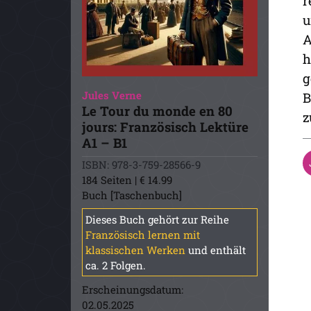
r
u
A
h
g
Jules Verne
B
Le Tour du monde en 80
z
jours: Französisch Lektüre
A1 – B1
ISBN: 978-3-759-28566-9
184 Seiten | € 14.99
Buch [Taschenbuch]
Dieses Buch gehört zur Reihe
Französisch lernen mit
klassischen Werken
und enthält
ca. 2 Folgen.
Erscheinungsdatum:
02.05.2025