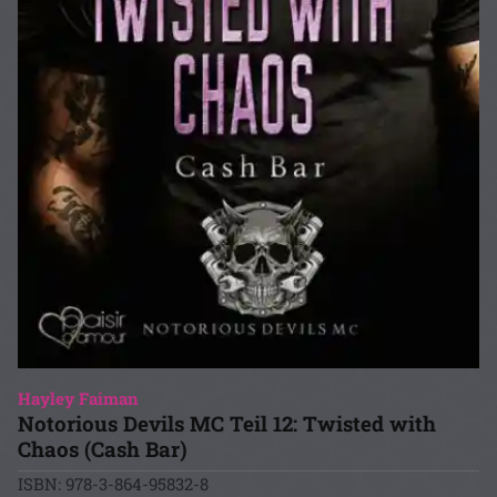
Hayley Faiman
Notorious Devils MC Teil 12: Twisted with
Chaos (Cash Bar)
ISBN: 978-3-864-95832-8