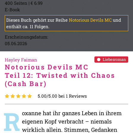
400 Seiten | € 6.99
E-Book
Dieses Buch gehört zur Reihe
Notorious Devils MC
und
enthält ca. 11 Folgen.
Erscheinungsdatum:
05.06.2026
Hayley Faiman
Liebesroman
Notorious Devils MC
Teil 12: Twisted with Chaos
(Cash Bar)
5.00/5.00 bei 1 Reviews
R
oxanne hat ihr ganzes Leben in ihrem
eigenen Kopf verbracht – niemals
wirklich allein. Stimmen, Gedanken