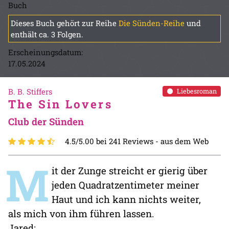
Buch
Dieses Buch gehört zur Reihe
Die Sünden-Reihe
und
enthält ca. 3 Folgen.
Erscheinungsdatum:
17.05.2024
B. B. Stiffers
Liebesroman
The Sin Lovers
Club der Sünden
4.5/5.00 bei 241 Reviews -
aus dem Web
M
it der Zunge streicht er gierig über
jeden Quadratzentimeter meiner
Haut und ich kann nichts weiter,
als mich von ihm führen lassen.
Jared: