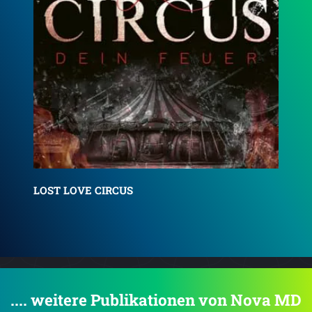
Lovers & Sinners
Roy
.... weitere Publikationen von Nova MD