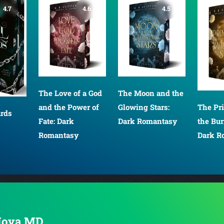
4.7
4.6
4.5
The Love of a God
The Moon and the
and the Power of
Glowing Stars:
The Pr
ards
Fate: Dark
Dark Romantasy
the Bur
Romantasy
Dark R
 Nova MD