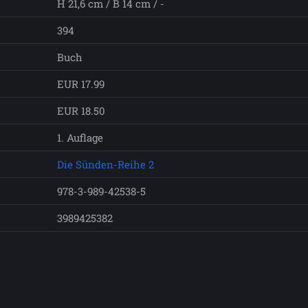
H 21,6 cm / B 14 cm / -
394
Buch
EUR 17.99
EUR 18.50
1. Auflage
Die Sünden-Reihe 2
978-3-989-42538-5
3989425382