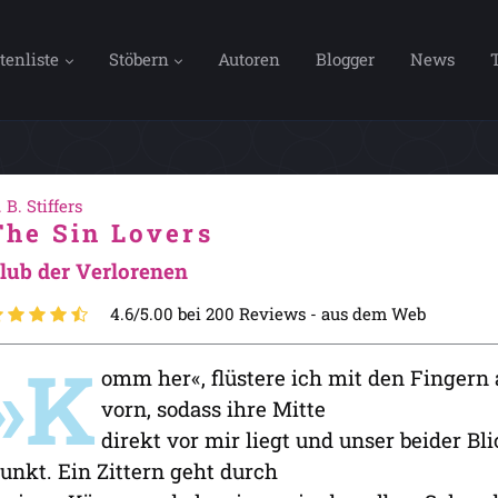
tenliste
Stöbern
Autoren
Blogger
News
. B. Stiffers
The Sin Lovers
lub der Verlorenen
4.6/5.00 bei 200 Reviews -
aus dem Web
»K
omm her«, flüstere ich mit den Fingern 
vorn, sodass ihre Mitte
direkt vor mir liegt und unser beider Bli
unkt. Ein Zittern geht durch