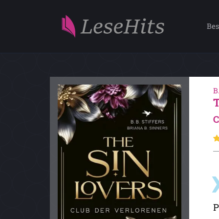
Bes
B
C
P