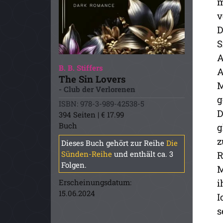
m
v
D
S
A
B. B. Stiffers
A
The Sin Lovers
M
- Club der Verlorenen
g
ISBN: 978-3-989-42538-5
D
394 Seiten | € 17.99
Buch
g
z
Dieses Buch gehört zur Reihe
Die
R
Sünden-Reihe
und enthält ca. 3
Folgen.
M
i
Erscheinungsdatum:
15.06.2024
I
s