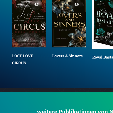
4.5
4.6
u
LOST LOVE
Lovers & Sinners
Royal Bast
CIRCUS
.... weitere Publikationen von