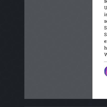
s
U
i
s
S
S
e
h
W