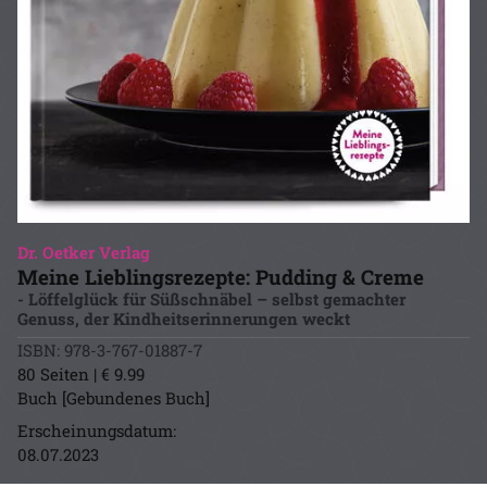
Dr. Oetker Verlag
Meine Lieblingsrezepte: Pudding & Creme
- Löffelglück für Süßschnäbel – selbst gemachter
Genuss, der Kindheitserinnerungen weckt
ISBN: 978-3-767-01887-7
80 Seiten | € 9.99
Buch [Gebundenes Buch]
Erscheinungsdatum:
08.07.2023