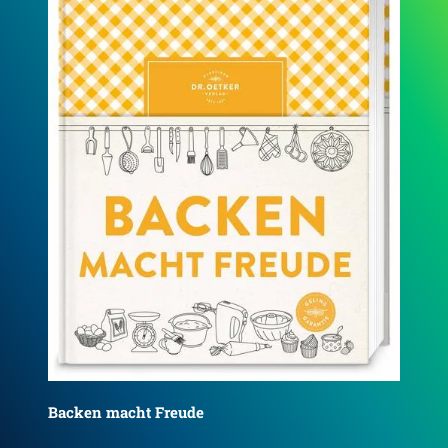
Backen macht Freude - Reprint 1952
Ba