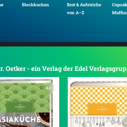
ne
Blechkuchen
Brot & Aufstriche
Cupcak
von A–Z
Muffins
Dr. Oetker - ein Verlag der Edel Verlagsgru
4.2