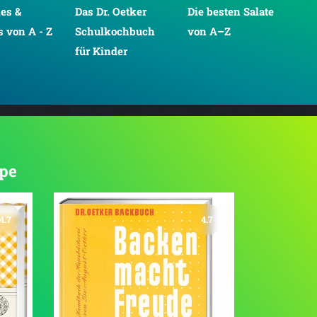
es &
Das Dr. Oetker
Die besten Salate
Din
 von A - Z
Schulkochbuch
von A–Z
für Kinder
ppe
4.7
4.7