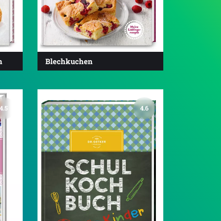
n
Blechkuchen
4.5
4.6