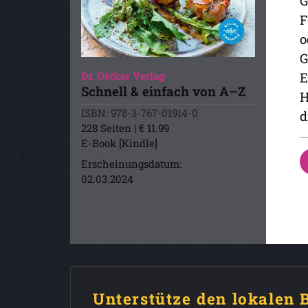
G
F
o
G
E
Dr. Oetker Verlag
Schnell & einfach von A–Z
H
ISBN: 978-3-767-01914-0
d
228 Seiten | € 11.99
E-Book [Kindle]
Erscheinungsdatum:
02.03.2024
Unterstütze den lokalen