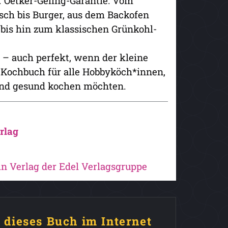
. Oetker-Geling-Garantie: Vom
sch bis Burger, aus dem Backofen
 bis hin zum klassischen Grünkohl-
– auch perfekt, wenn der kleine
r-Kochbuch für alle Hobbyköch*innen,
 und gesund kochen möchten.
rlag
ein Verlag der Edel Verlagsgruppe
e dieses Buch im Internet