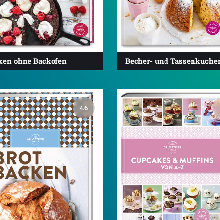
ken ohne Backofen
Becher- und Tassenkuche
4.6