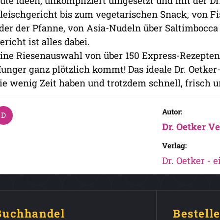
ute Ideen, unkompliziert umgesetzt und mit der Dr
leischgericht bis zum vegetarischen Snack, von Fi
der der Pfanne, von Asia-Nudeln über Saltimbocca
ericht ist alles dabei.
ine Riesenauswahl von über 150 Express-Rezepten 
unger ganz plötzlich kommt! Das ideale Dr. Oetke
ie wenig Zeit haben und trotzdem schnell, frisch
Autor:
Dr. Oetker Ve
Verlag:
Dr. Oetker - 
 Buchhandel
Bestell