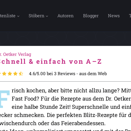
tenliste
Stöbern
Autoren
Blogger
News
r. Oetker Verlag
Schnell & einfach von A–Z
4.6/5.00 bei 3 Reviews -
aus dem Web
F
risch kochen, aber bitte nicht allzu lange? M
Fast Food? Für die Rezepte aus dem Dr. Oetker
eine halbe Stunde Zeit! Superschnelle und einf
ecker schmecken. Die perfekten Blitz-Rezepte für d
wischendurch oder das Feierabendessen.