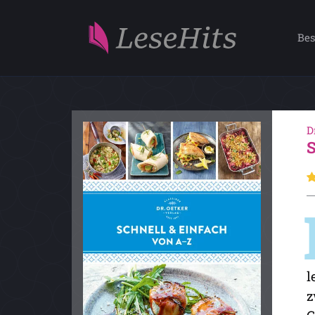
Bes
D
l
z