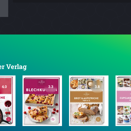
er Verlag
4.0
3.3
3.8