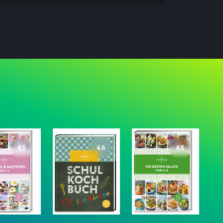
4.5
4.6
4.5