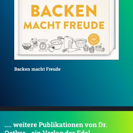
Backen macht Freude - Reprint 1952
Ba
.... weitere Publikationen von Dr.
Oetker - ein Verlag der Edel