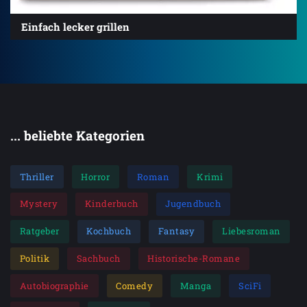
Einfach lecker grillen
... beliebte Kategorien
Thriller
Horror
Roman
Krimi
Mystery
Kinderbuch
Jugendbuch
Ratgeber
Kochbuch
Fantasy
Liebesroman
Politik
Sachbuch
Historische-Romane
Autobiographie
Comedy
Manga
SciFi