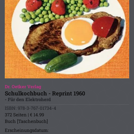
Dr. Oetker Verlag
Schulkochbuch - Reprint 1960
- Für den Elektroherd
ISBN: 978-3-767-01734-4
372 Seiten | € 14.99
Buch [Taschenbuch]
Erscheinungsdatum: