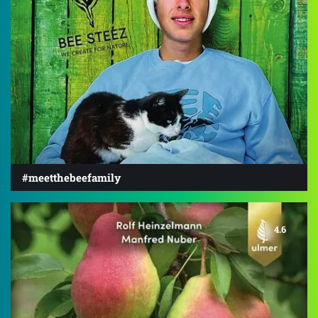
#meetthebeefamily
4.6