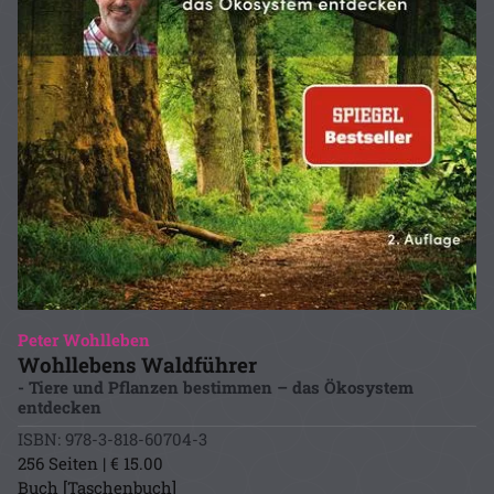
Peter Wohlleben
Wohllebens Waldführer
- Tiere und Pflanzen bestimmen – das Ökosystem
entdecken
ISBN: 978-3-818-60704-3
256 Seiten | € 15.00
Buch [Taschenbuch]