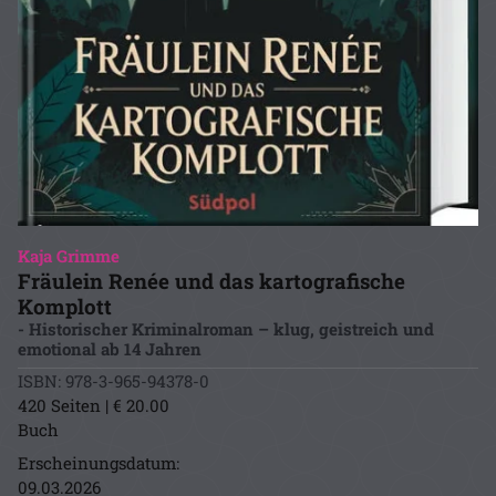
Kaja Grimme
Fräulein Renée und das kartografische
Komplott
- Historischer Kriminalroman – klug, geistreich und
emotional ab 14 Jahren
ISBN: 978-3-965-94378-0
420 Seiten | € 20.00
Buch
Erscheinungsdatum:
09.03.2026