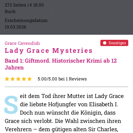
272 Seiten | € 18.00
Buch
Erscheinungsdatum:
19.03.2026
Grace Cavendish
Sonstiges
Lady Grace Mysteries
Band 1: Giftmord. Historischer Krimi ab 12
Jahren
5.00/5.00 bei 1 Reviews
S
eit dem Tod ihrer Mutter ist Lady Grace
die liebste Hofjungfer von Elisabeth I.
Doch nun wünscht die Königin, dass
Grace sich verlobt. Die Wahl zwischen ihren
Verehrern – dem gütigen alten Sir Charles,