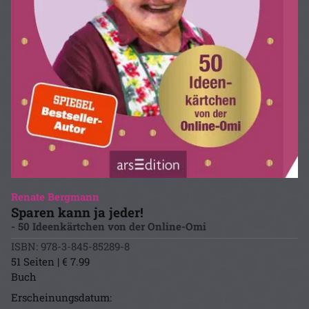
Renate Bergmann
Sparen kann ja jeder!
- 50 Ideenkärtchen von der Online-Omi
ISBN: 978-3-845-85289-8
51 Seiten | € 7.99
Buch
Erscheinungsdatum: