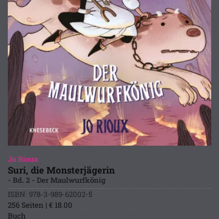
Jo Rioux
Suri, die Monsterjägerin
- Bd. 2 - Der Maulwurfkönig
ISBN: 978-3-989-62002-5
256 Seiten | € 18.00
Buch