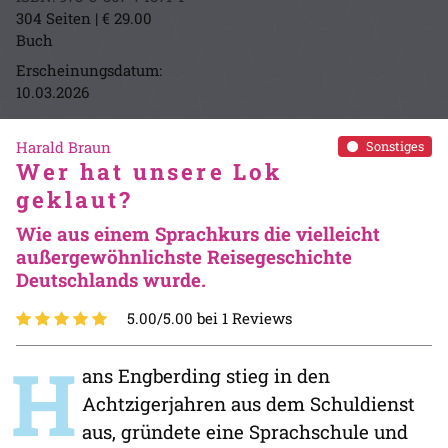
304 Seiten | € 29.00
Buch
Erscheinungsdatum:
10.03.2026
Harald Braun
Sonstiges
Wer hat unsere Lok
geklaut?
Wie aus einem Sprachkurs die vielleicht
außergewöhnlichste Reisegeschichte
Deutschlands wurde.
5.00/5.00 bei 1 Reviews
H
ans Engberding stieg in den
Achtzigerjahren aus dem Schuldienst
aus, gründete eine Sprachschule und