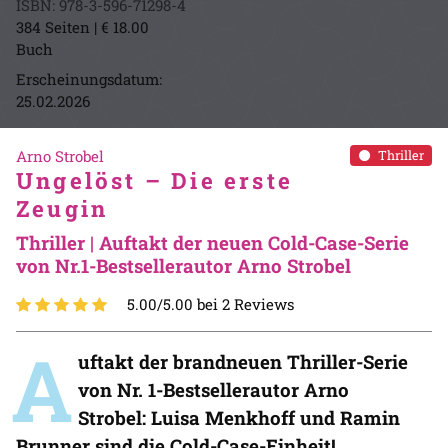
ISBN: 978-3-596-71298-4
384 Seiten | € 18.00
Buch
Erscheinungsdatum:
25.02.2026
Arno Strobel
Thriller
Ungelöst – Die erste
Zeugin
Thriller | Auftakt der neuen Cold-Case-Serie
von Nr.1-Bestsellerautor Arno Strobel
5.00/5.00 bei 2 Reviews
A
uftakt der brandneuen Thriller-Serie
von Nr. 1-Bestsellerautor Arno
Strobel:
Luisa Menkhoff und Ramin
Brunner sind die Cold-Case-Einheit!