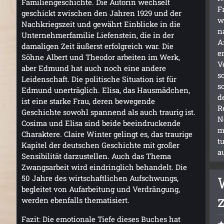
Familiengeschichte. Die Autorin wechselt
F
geschickt zwischen den Jahren 1929 und der
w
Nachkriegszeit und gewährt Einblicke in die
n
Unternehmerfamilie Liefenstein, die in der
A
damaligen Zeit äußerst erfolgreich war. Die
e
Söhne Albert und Theodor arbeiten im Werk,
V
aber Edmund hat auch noch eine andere
s
Leidenschaft. Die politische Situation ist für
s
Edmund unerträglich. Elisa, das Hausmädchen,
d
ist eine starke Frau, deren bewegende
R
Geschichte sowohl spannend als auch traurig ist.
N
Cosima und Elisa sind beide beeindruckende
m
Charaktere. Claire Winter gelingt es, das traurige
t
Kapitel der deutschen Geschichte mit großer
a
Sensibilität darzustellen. Auch das Thema
Zwangsarbeit wird eindringlich behandelt. Die
50 Jahre des wirtschaftlichen Aufschwungs,
begleitet von Aufarbeitung und Verdrängung,
werden ebenfalls thematisiert.
Fazit: Die emotionale Tiefe dieses Buches hat