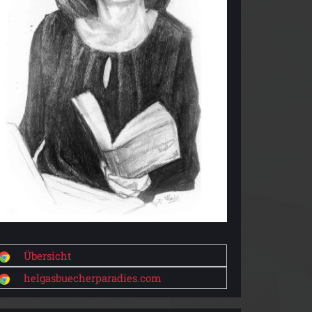
Übersicht
helgasbuecherparadies.com