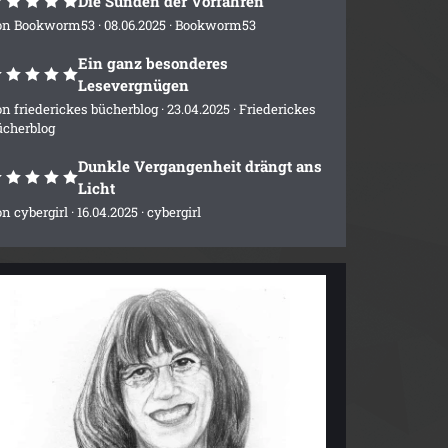
Die Sünden der Vorfahren
on
Bookworm53
· 08.06.2025 ·
Bookworm53
Ein ganz besonderes
Lesevergnügen
on
friederickes bücherblog
· 23.04.2025 ·
Friederickes
ücherblog
Dunkle Vergangenheit drängt ans
Licht
on
cybergirl
· 16.04.2025 ·
cybergirl