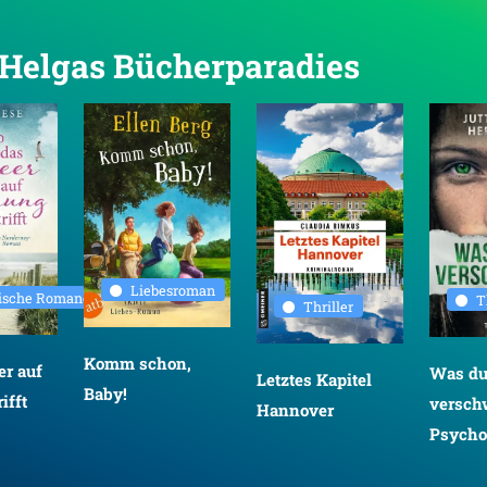
n Helgas Bücherparadies
Liebesroman
rische Romane
T
Thriller
Komm schon,
r auf
Was d
Letztes Kapitel
Baby!
ifft
versch
Hannover
Psychot