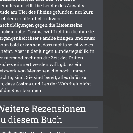
reundes anstellt. Die Leiche des Anwalts
urde am Ufer des Rheins gefunden, nur kurz
achdem er öffentlich schwere
nschuldigungen gegen die Liefensteins
rhoben hatte. Cosima will Licht in die dunkle
ergangenheit ihrer Familie bringen und muss
chon bald erkennen, dass nichts so ist wie es
cheint. Aber in der jungen Bundesrepublik, in
er niemand mehr an die Zeit des Dritten
eiches erinnert werden will, gibt es ein
etzwerk von Menschen, die noch immer
ächtig sind. Sie sind bereit, alles dafür zu
un, dass Cosima und Leo der Wahrheit nicht
uf die Spur kommen …
Weitere Rezensionen
zu diesem Buch