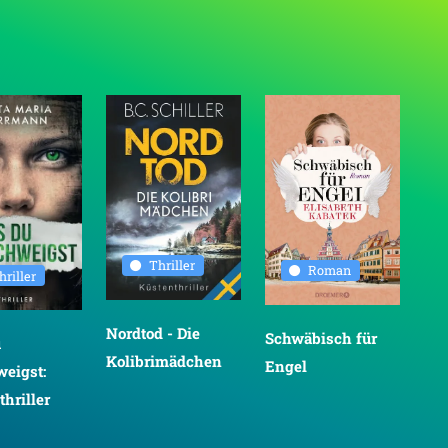
Thriller
Roman
hriller
Nordtod - Die
Schwäbisch für
Der
u
Kolibrimädchen
Engel
Hu
weigst:
Gar
hriller