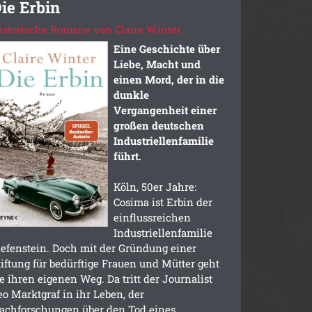
ie Erbin
istorische Romane von Claire Winter
Eine Geschichte über
Liebe, Macht und
einen Mord, der in die
dunkle
Vergangenheit einer
großen deutschen
Industriellenfamilie
führt.
Köln, 50er Jahre:
Cosima ist Erbin der
einflussreichen
Industriellenfamilie
iefenstein. Doch mit der Gründung einer
tiftung für bedürftige Frauen und Mütter geht
ie ihren eigenen Weg. Da tritt der Journalist
eo Marktgraf in ihr Leben, der
achforschungen über den Tod eines