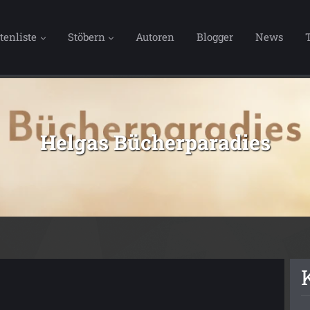
tenliste
Stöbern
Autoren
Blogger
News
Helgas Bücherparadies