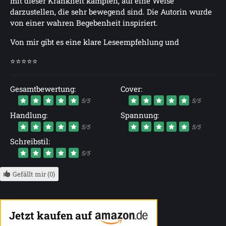
mit dieser Krankheit kämpfen, auf eine Weise
darzustellen, die sehr bewegend sind. Die Autorin wurde
von einer wahren Begebenheit inspiriert.
Von mir gibt es eine klare Leseempfehlung und
⭐⭐⭐⭐⭐
Gesamtbewertung:
Cover:
5/5
5/5
Handlung:
Spannung:
5/5
5/5
Schreibstil:
5/5
Gefällt mir (0)
Jetzt kaufen auf