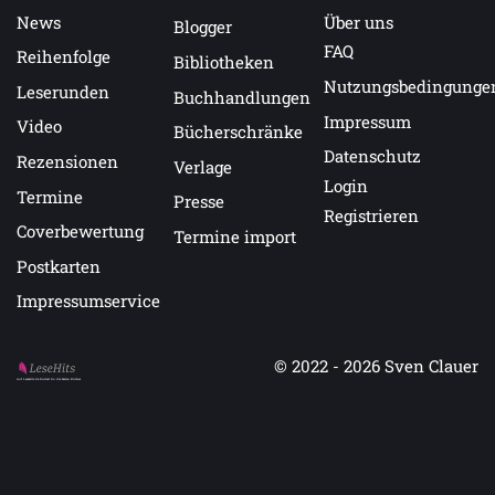
News
Über uns
Blogger
FAQ
Reihenfolge
Bibliotheken
Nutzungsbedingunge
Leserunden
Buchhandlungen
Impressum
Video
Bücherschränke
Datenschutz
Rezensionen
Verlage
Login
Termine
Presse
Registrieren
Coverbewertung
Termine import
Postkarten
Impressumservice
© 2022 - 2026
Sven Clauer
Auf LeseHits.de findest Du die besten Bücher.