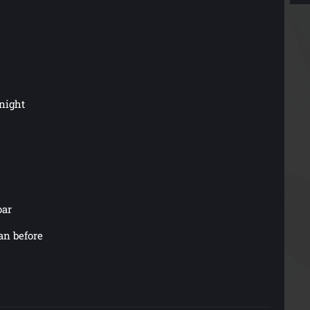
 night
oar
an before