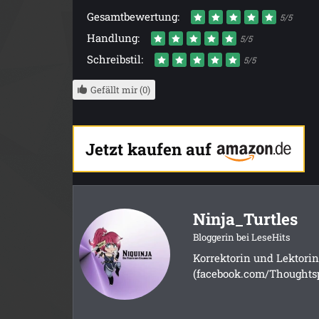
Gesamtbewertung:
5/5
Handlung:
5/5
Schreibstil:
5/5
Gefällt mir (0)
Jetzt kaufen auf
Ninja_Turtles
Bloggerin bei LeseHits
Korrektorin und Lektorin
(facebook.com/Thoughtsp