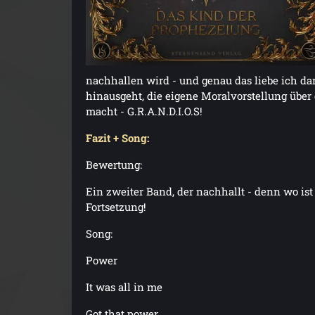
nachhallen wird - und genau das liebe ich da
hinausgeht, die eigene Moralvorstellung übe
macht - G.R.A.N.D.I.O.S!
Fazit + Song:
Bewertung:
Ein zweiter Band, der nachhallt - denn wo i
Fortsetzung!
Song:
Power
It was all in me
Got that power