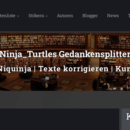
tenliste
Stöbern
Autoren
Blogger
News
Ninja_Turtles Gedankensplitte
Niquinja | Texte korrigieren | K