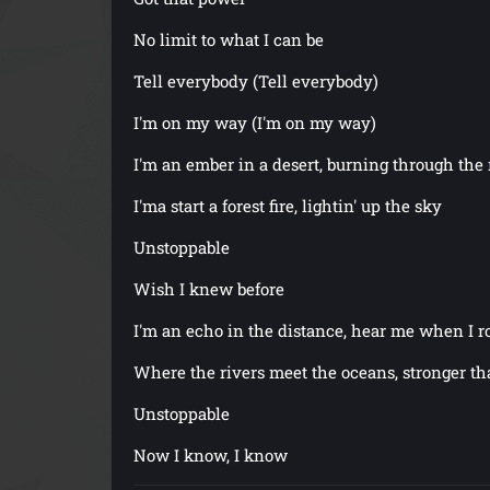
No limit to what I can be
Tell everybody (Tell everybody)
I'm on my way (I'm on my way)
I'm an ember in a desert, burning through the
I'ma start a forest fire, lightin' up the sky
Unstoppable
Wish I knew before
I'm an echo in the distance, hear me when I r
Where the rivers meet the oceans, stronger th
Unstoppable
Now I know, I know