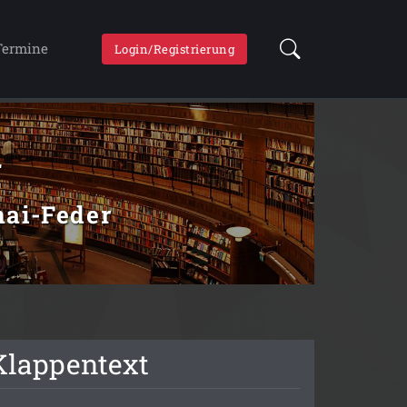
Termine
Login/Registrierung
r
unai-Feder
Klappentext