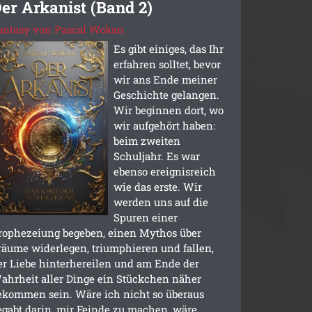
er Arkanist (Band 2)
antasy von Pascal Wokan
Es gibt einiges, das Ihr
erfahren solltet, bevor
wir ans Ende meiner
Geschichte gelangen.
Wir beginnen dort, wo
wir aufgehört haben:
beim zweiten
Schuljahr. Es war
ebenso ereignisreich
wie das erste. Wir
werden uns auf die
Spuren einer
rophezeiung begeben, einen Mythos über
räume widerlegen, triumphieren und fallen,
er Liebe hinterhereilen und am Ende der
ahrheit aller Dinge ein Stückchen näher
ekommen sein. Wäre ich nicht so überaus
egabt darin, mir Feinde zu machen, wäre