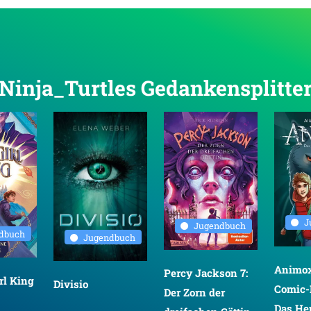
n Ninja_Turtles Gedankensplitte
J
Jugendbuch
dbuch
Jugendbuch
Animox
Percy Jackson 7:
rl King
Divisio
Comic-
Der Zorn der
Das He