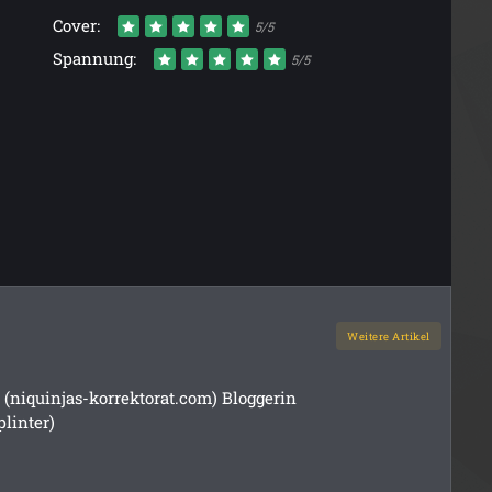
Cover:
5/5
Spannung:
5/5
Weitere Artikel
 (niquinjas-korrektorat.com) Bloggerin
linter)