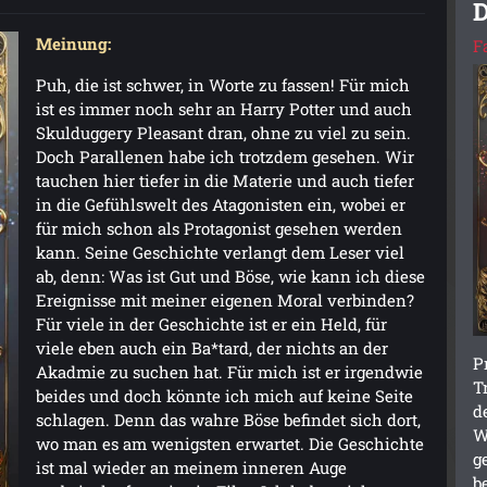
D
Meinung:
F
Puh, die ist schwer, in Worte zu fassen! Für mich
ist es immer noch sehr an Harry Potter und auch
Skulduggery Pleasant dran, ohne zu viel zu sein.
Doch Parallenen habe ich trotzdem gesehen. Wir
tauchen hier tiefer in die Materie und auch tiefer
in die Gefühlswelt des Atagonisten ein, wobei er
für mich schon als Protagonist gesehen werden
kann. Seine Geschichte verlangt dem Leser viel
ab, denn: Was ist Gut und Böse, wie kann ich diese
Ereignisse mit meiner eigenen Moral verbinden?
Für viele in der Geschichte ist er ein Held, für
viele eben auch ein Ba*tard, der nichts an der
P
Akadmie zu suchen hat. Für mich ist er irgendwie
T
beides und doch könnte ich mich auf keine Seite
d
schlagen. Denn das wahre Böse befindet sich dort,
W
wo man es am wenigsten erwartet. Die Geschichte
g
ist mal wieder an meinem inneren Auge
b