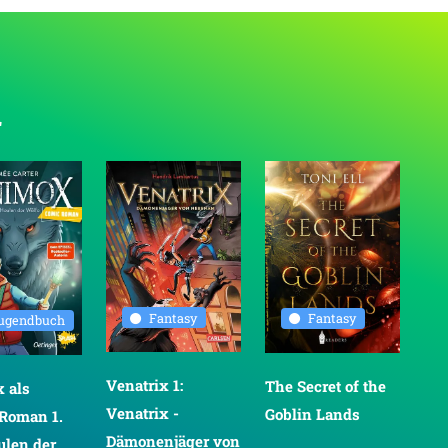
r
Fantasy
Fantasy
ugendbuch
Venatrix 1:
The Secret of the
 als
A D
Venatrix -
Goblin Lands
Roman 1.
Dämonenjäger von
ulen der