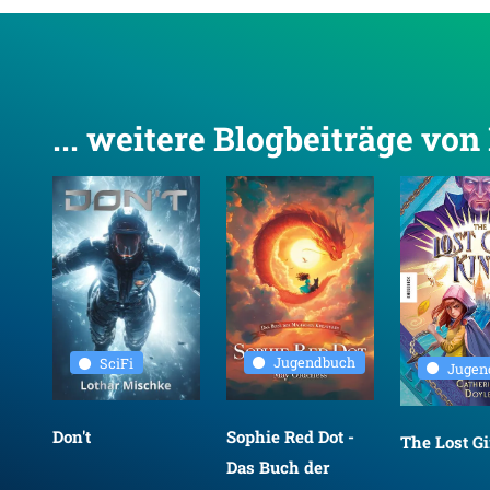
... weitere Blogbeiträge vo
an
Jugendbuch
SciFi
Jugen
Sophie Red Dot -
Don't
The Lost Gi
Das Buch der