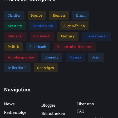
Thriller
Horror
Roman
Krimi
Mystery
Kinderbuch
Jugendbuch
Ratgeber
Kochbuch
Fantasy
Liebesroman
Politik
Sachbuch
Historische-Romane
Autobiographie
Comedy
Manga
SciFi
Belletristik
Sonstiges
Navigation
News
Über uns
Blogger
FAQ
Reihenfolge
Bibliotheken