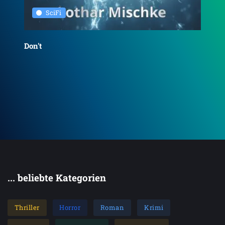
SciFi
Sop
Don't
Kre
... beliebte Kategorien
Thriller
Horror
Roman
Krimi