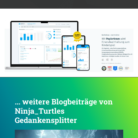
Anzeige:
... weitere Blogbeiträge von
Ninja_Turtles
Gedankensplitter