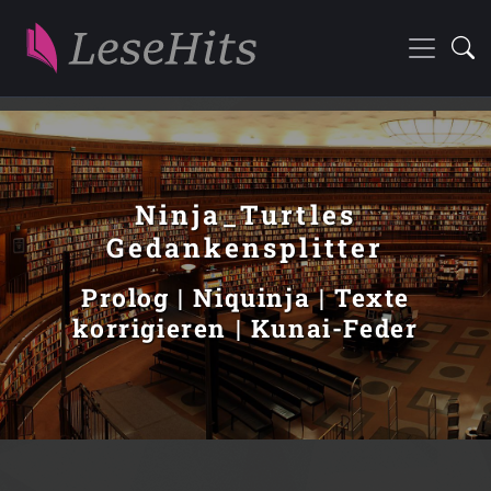
Ninja_Turtles
Gedankensplitter
Prolog | Niquinja | Texte
korrigieren | Kunai-Feder