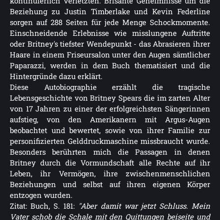
kontinuierlich verletzten. Brisante Geheimnisse um die
Beziehung zu Justin Timberlake und Kevin Federline
sorgen auf 288 Seiten für jede Menge Schockmomente.
Einschneidende Erlebnisse wie misslungene Auftritte
oder Britney's tiefster Wendepunkt - das Abrasieren ihrer
Haare in einem Friseursalon unter den Augen sämtlicher
Paparazzi, werden in dem Buch thematisiert und die
Hintergründe dazu erklärt.
Diese Autobiographie erzählt die tragische
Lebensgeschichte von Britney Spears die im zarten Alter
von 17 Jahren zu einer der erfolgreichsten Sängerinnen
aufstieg, von den Amerikanern mit Argus-Augen
beobachtet und bewertet, sowie von ihrer Familie zur
personifizierten Gelddruckmaschine missbraucht wurde.
Besonders berührten mich die Passagen in denen
Britney durch die Vormundschaft alle Rechte auf ihr
Leben, ihr Vermögen, ihre zwischenmenschlichen
Beziehungen und selbst auf ihren eigenen Körper
entzogen wurden.
Zitat: Buch, S. 181:
"Aber damit war jetzt Schluss. Mein
Vater schob die Schale mit den Quittungen beiseite und