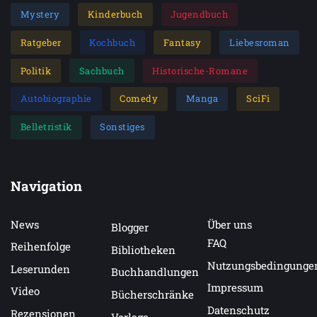
Mystery
Kinderbuch
Jugendbuch
Ratgeber
Kochbuch
Fantasy
Liebesroman
Politik
Sachbuch
Historische-Romane
Autobiographie
Comedy
Manga
SciFi
Belletristik
Sonstiges
Navigation
News
Über uns
Blogger
FAQ
Reihenfolge
Bibliotheken
Nutzungsbedingunge
Leserunden
Buchhandlungen
Impressum
Video
Bücherschränke
Datenschutz
Rezensionen
Verlage