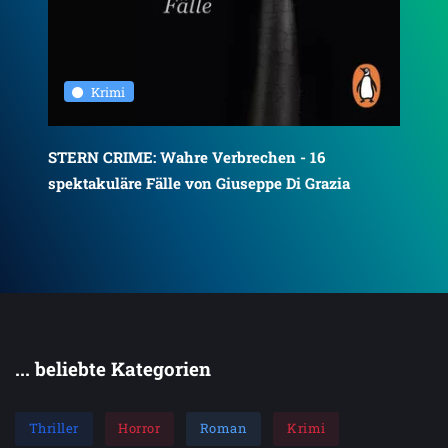
Krimi
Sch
Kur
STERN CRIME: Wahre Verbrechen - 16
spektakuläre Fälle von Giuseppe Di Grazia
... beliebte Kategorien
Thriller
Horror
Roman
Krimi