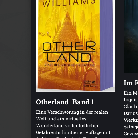
Im K
Ein M
Inquis
Otherland. Band 1
Glaube
Eine Verschwörung in der realen
Darius
Welt und ein virtuelles
Werkze
Wunderland voller tödlicher
getrag
GefahrenIn limitierter Auflage mit
Gewiss