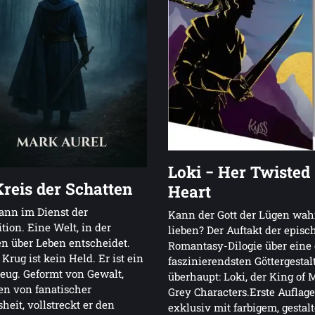
Loki − Her Twisted
reis der Schatten
Heart
ann im Dienst der
Kann der Gott der Lügen wah
ition. Eine Welt, in der
lieben? Der Auftakt der episc
n über Leben entscheidet.
Romantasy-Dilogie über eine 
 Krug ist kein Held. Er ist ein
faszinierendsten Göttergestal
ug. Geformt von Gewalt,
überhaupt: Loki, der King of 
en von fanatischer
Grey Characters.Erste Auflage
heit, vollstreckt er den
exklusiv mit farbigem, gestal