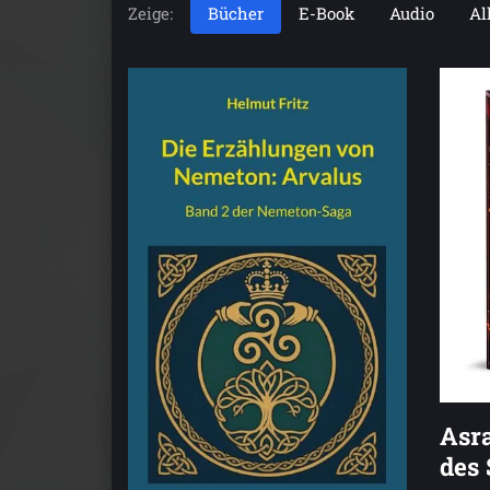
Zeige:
Bücher
E-Book
Audio
Al
Asra
des 