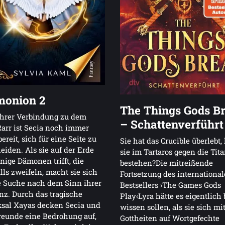
monion 2
The Things Gods B
ihrer Verbindung zu dem
– Schattenverführt
Rarr ist Secia noch immer
bereit, sich für eine Seite zu
Sie hat das Crucible überlebt
eiden. Als sie auf der Erde
sie im Tartaros gegen die Tit
nige Dämonen trifft, die
bestehen?Die mitreißende
lls zweifeln, macht sie sich
Fortsetzung des internationa
e Suche nach dem Sinn ihrer
Bestsellers ›The Games Gods
nz. Durch das tragische
Play‹Lyra hätte es eigentlich 
ksal Xayas decken Secia und
wissen sollen, als sie sich mi
reunde eine Bedrohung auf,
Gottheiten auf Wortgefechte