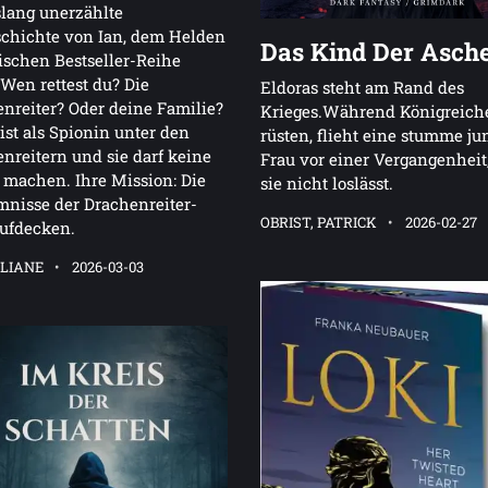
slang unerzählte
chichte von Ian, dem Helden
Das Kind Der Asch
ischen Bestseller-Reihe
en rettest du? Die
Eldoras steht am Rand des
nreiter? Oder deine Familie?
Krieges.Während Königreich
ist als Spionin unter den
rüsten, flieht eine stumme ju
nreitern und sie darf keine
Frau vor einer Vergangenheit,
 machen. Ihre Mission: Die
sie nicht loslässt.
nisse der Drachenreiter-
OBRIST, PATRICK
2026-02-27
aufdecken.
 LIANE
2026-03-03