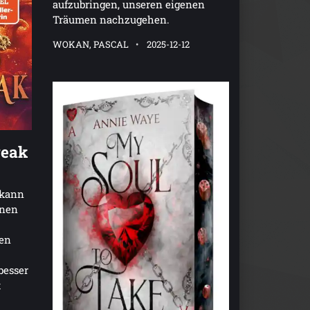
aufzubringen, unseren eigenen
Träumen nachzugehen.
WOKAN, PASCAL
2025-12-12
reak
, kann
anen
len
besser
t