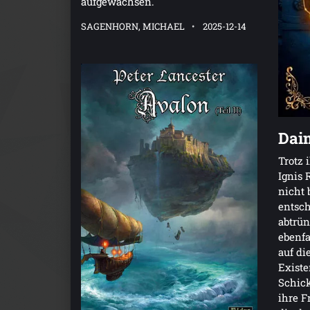
aufgewachsen.
SAGENHORN, MICHAEL
2025-12-14
Dai
Trotz 
Ignis 
nicht 
entsch
abtrün
ebenfa
auf di
Existe
Schic
ihre F