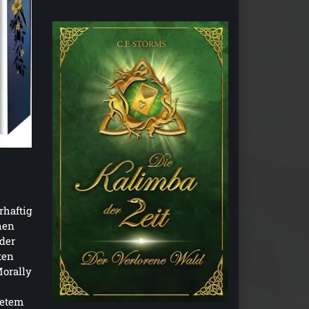
rhaftig
hen
der
ten
Morally
tetem