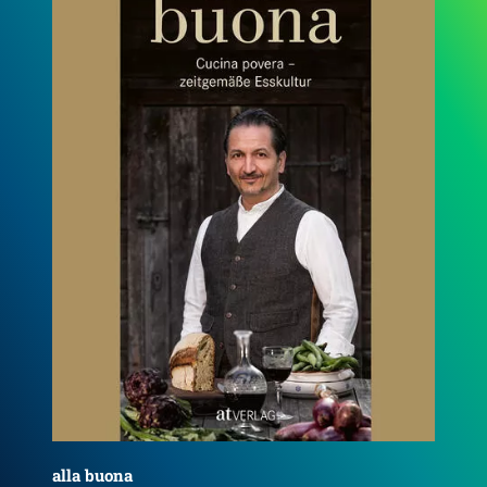
all‘orto