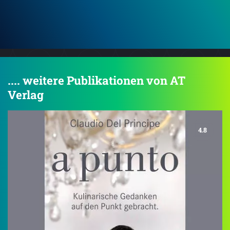
PU
.... weitere Publikationen von AT
Verlag
4.8