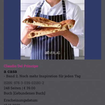
Claudio Del Principe
a casa
- Band 2. Noch mehr Inspiration für jeden Tag
ISBN: 978-3-039-02180-2
248 Seiten | € 39.00
Buch [Gebundenes Buch]
Erscheinungsdatum: