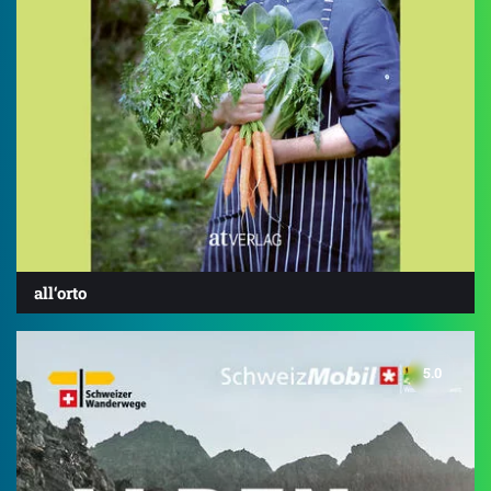
all‘orto
5.0