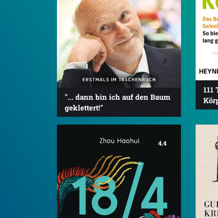
111 
"... dann bin ich auf den Baum
Kör
geklettert!"
4.4