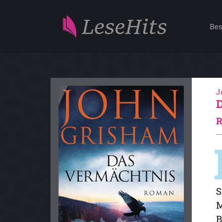
Bes
J
R
S
M
B