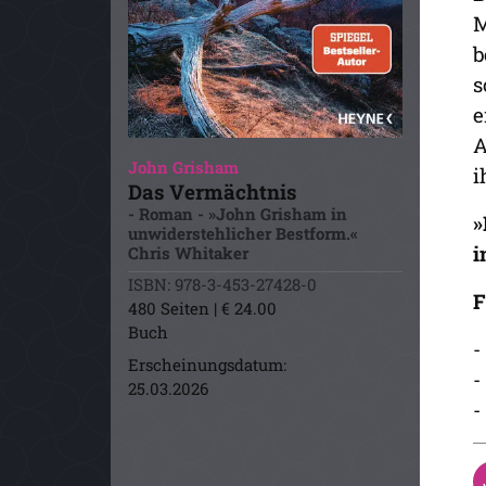
M
b
s
e
A
John Grisham
i
Das Vermächtnis
- Roman - »John Grisham in
»
unwiderstehlicher Bestform.«
i
Chris Whitaker
ISBN: 978-3-453-27428-0
F
480 Seiten | € 24.00
Buch
-
Erscheinungsdatum:
-
25.03.2026
-