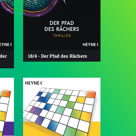
der
18/4 - Der Pfad des Rächers
4.7
4.8