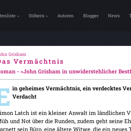
tenliste
Stöbern
Autoren
Blogger
News
ohn Grisham
Das Vermächtnis
oman - »John Grisham in unwiderstehlicher Best
E
in geheimes Vermächtnis, ein verdecktes Ve
Verdacht
imon Latch ist ein kleiner Anwalt im ländlichen V
üh und Not über die Runden, zudem geht seine Ehe
arnett sein Büro, eine ältere Witwe, die ein neues