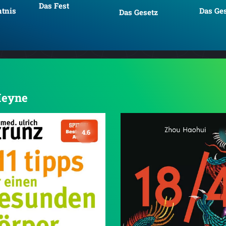
Das Fest
tnis
Das Ge
Das Gesetz
 Heyne
4.6