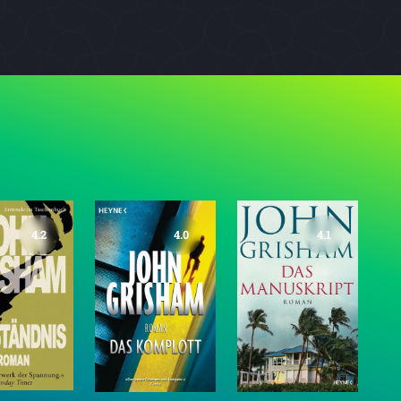
4.2
4.0
4.1