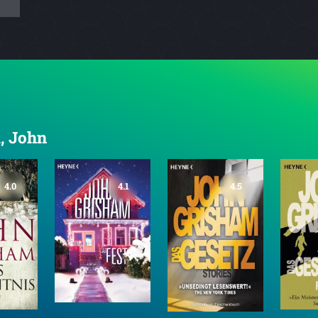
m, John
4.0
4.1
4.5