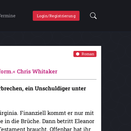
Termine
Login/Registrierung
Roman
form.« Chris Whitaker
rbrechen, ein Unschuldiger unter
irginia. Finanziell kommt er nur mit
 in die Brüche. Dann betritt Eleanor
 Testament braucht. Offenbar hat ihr