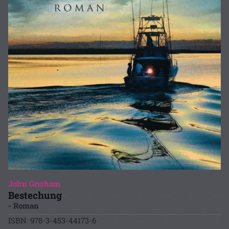
John Grisham
Bestechung
- Roman
ISBN: 978-3-453-44173-6