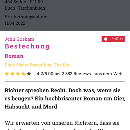
464 Seiten | € 11.00
Buch [Taschenbuch]
Erscheinungsdatum:
11.04.2022
John Grisham
Thriller
Bestechung
Roman
Platz 59 der Bestenliste Thriller
4.2/5.00 bei 2.882 Reviews -
aus dem Web
Richter sprechen Recht. Doch was, wenn sie
es beugen? Ein hochbrisanter Roman um Gier,
Habsucht und Mord
Wir erwarten von unseren Richtern, dass sie