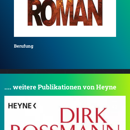
Da
Bestechung
.... weitere Publikationen von Heyne
4.2