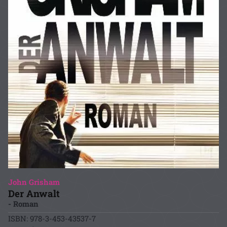
John Grisham
Der Anwalt
- Roman
ISBN: 978-3-453-43537-7