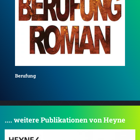
Da
Bestechung
.... weitere Publikationen von Heyne