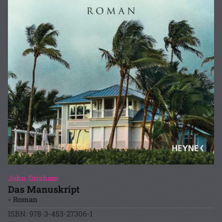
John Grisham
Das Manuskript
- Roman
ISBN: 978-3-453-27306-1