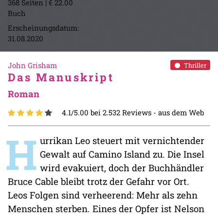
368 Seiten | € 22.00
Buch
Erscheinungsdatum:
31.08.2020
John Grisham
Thriller
Das Manuskript
Roman
4.1/5.00 bei 2.532 Reviews -
aus dem Web
H
urrikan Leo steuert mit vernichtender
Gewalt auf Camino Island zu. Die Insel
wird evakuiert, doch der Buchhändler
Bruce Cable bleibt trotz der Gefahr vor Ort.
Leos Folgen sind verheerend: Mehr als zehn
Menschen sterben. Eines der Opfer ist Nelson