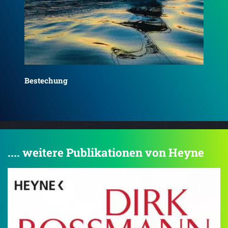
Das
Das Bekenntnis
.... weitere Publikationen von Heyne
4.2