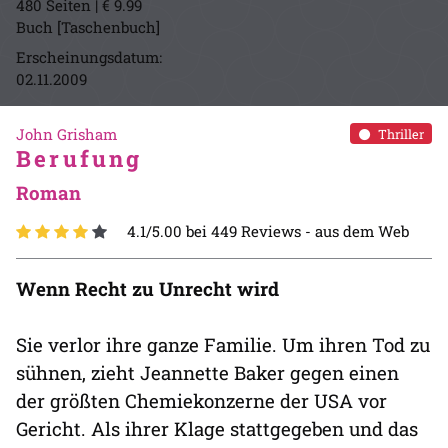
480 Seiten | € 9.99
Buch [Taschenbuch]
Erscheinungsdatum:
02.11.2009
John Grisham
Thriller
Berufung
Roman
4.1/5.00 bei 449 Reviews -
aus dem Web
Wenn Recht zu Unrecht wird
Sie verlor ihre ganze Familie. Um ihren Tod zu
sühnen, zieht Jeannette Baker gegen einen
der größten Chemiekonzerne der USA vor
Gericht. Als ihrer Klage stattgegeben und das