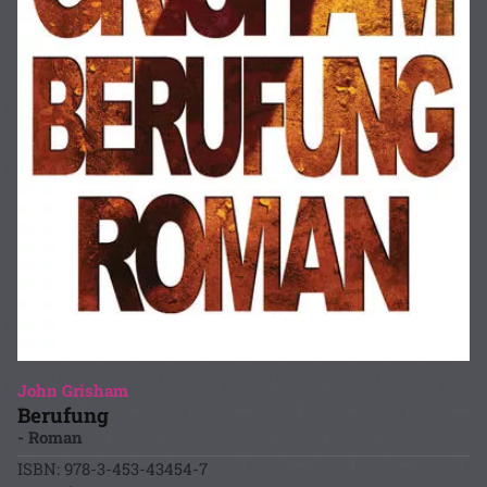
John Grisham
Berufung
- Roman
ISBN: 978-3-453-43454-7