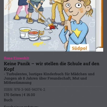
Ilona Einwohlt
Keine Panik – wir stellen die Schule auf den
Kopf
- Turbulentes, lustiges Kinderbuch für Mädchen und
Jungen ab 8 Jahren über Freundschaft, Mut und
Mitbestimmung
ISBN: 978-3-965-94374-2
170 Seiten | € 16.00
Buch