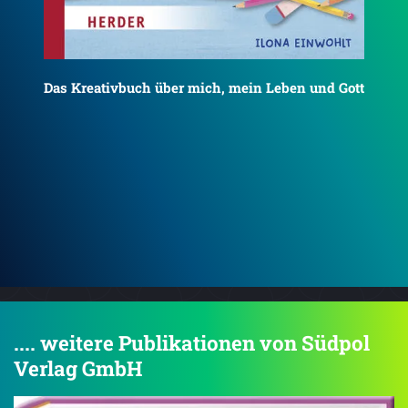
Gott
Einfach losschreiben – Dein Schreibcoach für
richtig gute Texte
Erd
.... weitere Publikationen von Südpol
Verlag GmbH