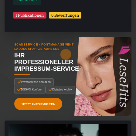
1 Publikationen
0 Bewertungen
SCANSERVICE · POSTMANAGEMENT ·
LADUNGSFÄHIGE ADRESSE
IHR
PROFESSIONELLER
IMPRESSUM-SERVICE
Privatadresse schützen
DSGVO Konform
Digitales Archiv
JETZT INFORMIEREN