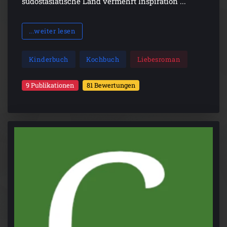
südostasiatische Land vermehrt Inspiration ...
...weiter lesen
Kinderbuch
Kochbuch
Liebesroman
9 Publikationen
81 Bewertungen