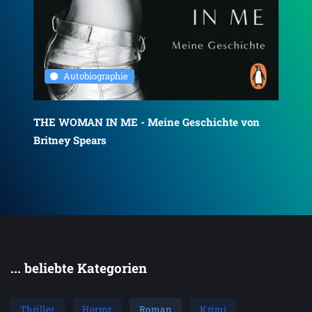
Autobiographie
ST
THE WOMAN IN ME - Meine Geschichte von
spe
Britney Spears
... beliebte Kategorien
Thriller
Horror
Roman
Krimi